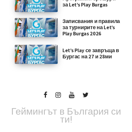
за Let’s Play Burgas
Записвания и правила
за турнирите на Let’s
Play Burgas 2026
Let’s Play се завръща в
Бургас на 27 и 28ми
Геймингът в България си
ти!