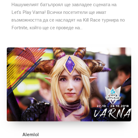
Нашумелият батълроял ще завладее сцената на
Let's Play Varna! Всички посетители ще имат
възможността да се насладят на Kill Race турнира по
Fortnite, който ще се проведе на...
Alemlol