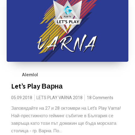
Alemlol
Let’s Play Варна
05.09.2018
LETS PLAY VARNA 2018
18 Comments
Заповядайте на 27 и 28 октомври на Let's Play Varna!
Най-престижното гейминг събитие в България се
завръща като този път домакин ще бъда морската
столица - гр. Варна. По...