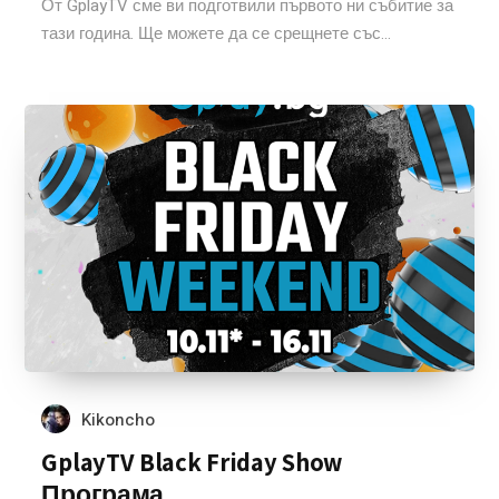
От GplayTV сме ви подготвили първото ни събитие за
тази година. Ще можете да се срещнете със...
Kikoncho
GplayTV Black Friday Show
Програма