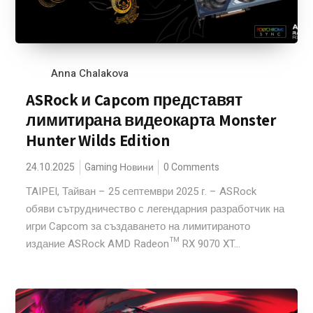
Anna Chalakova
ASRock и Capcom представят
лимитирана видеокарта Monster
Hunter Wilds Edition
24.10.2025
Gaming Новини
0 Comments
TAIPEI, Тайван – 25 септември 2025 г. – ASRock
обяви сътрудничество с легендарния разработчик на
игри Capcom за създаването на лимитираното
издание ASRock AMD Radeon™ RX 9070 XT...