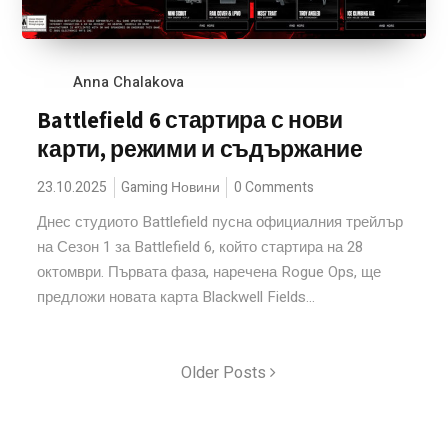
Anna Chalakova
Battlefield 6 стартира с нови
карти, режими и съдържание
23.10.2025
Gaming Новини
0 Comments
Днес студиото Battlefield пусна официалния трейлър
на Сезон 1 за Battlefield 6, който стартира на 28
октомври. Първата фаза, наречена Rogue Ops, ще
предложи новата карта Blackwell Fields...
Older Posts