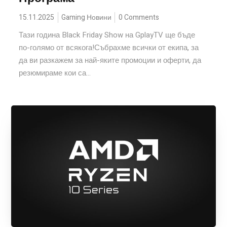
15.11.2025
Gaming Новини
0 Comments
Тази година Black Friday Show на GplayTV ще бъде
по-голямо от всякога!Събрахме всички от екипа, за
да ви разкажем за най-яките промоции и оферти, да
резюмираме кои са...