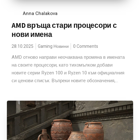
Anna Chalakova
AMD връща стари процесори с
нови имена
28.10.2025
Gaming Новини
0 Comments
AMD отново направи неочаквана промяна в имената
на своите процесори, като тихомълком добави
новите серии Ryzen 100 и Ryzen 10 към официалния
си ценови списък. Въпреки новите обозначения,...