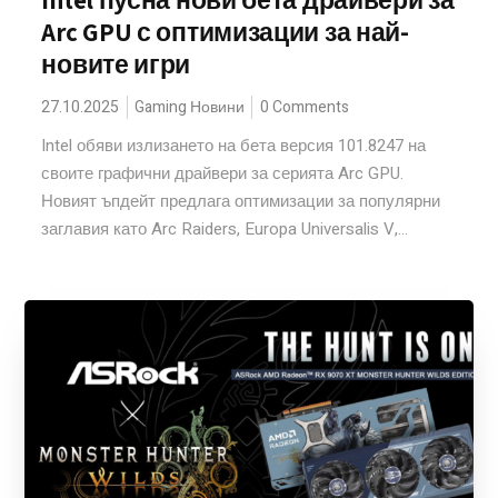
Intel пусна нови бета драйвери за
Arc GPU с оптимизации за най-
новите игри
27.10.2025
Gaming Новини
0 Comments
Intel обяви излизането на бета версия 101.8247 на
своите графични драйвери за серията Arc GPU.
Новият ъпдейт предлага оптимизации за популярни
заглавия като Arc Raiders, Europa Universalis V,...