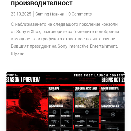
производителност
23.10.2025
Gaming Новини
0 Comments
С наближаването на следващото поколение конзоли
от Sony и Xbox, разговорите за бъдещите подобрения
в мощността и графиката стават все по-интензивни.
Бившият президент на Sony Interactive Entertainment,
Шухей...