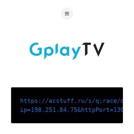
https://acstuff.ru/s/q:race/onl
ip=198.251.84.75&httpPort=13095