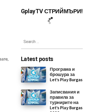
GplayTV СТРИЙМЪРИ!
Search
for:
Latest posts
вате,
Програма и
брошура за
Let’s Play Burgas
Записвания и
правила за
турнирите на
Let’s Play Burgas