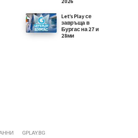
2026
Let’s Play се
завръща в
Бургас на 27 и
28ми
ДАННИ
GPLAY.BG