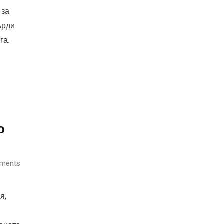
 за
ърди
га.
о
ments
я,