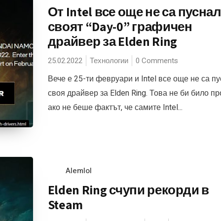
От Intel все още не са пусна
своят “Day-0” графичен
драйвер за Elden Ring
25.02.2022
Технологии
0 Comments
Вече е 25-ти февруари и Intel все още не са п
своя драйвер за Elden Ring. Това не би било пр
ако не беше фактът, че самите Intel...
Alemlol
Elden Ring счупи рекорди в
Steam