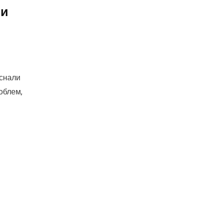
ли
уснали
облем,