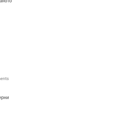
ваното
ents
ерни