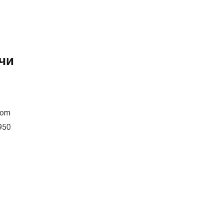
н
чи
rom
950