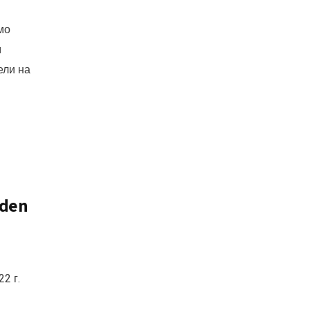
мо
м
ели на
lden
2 г.