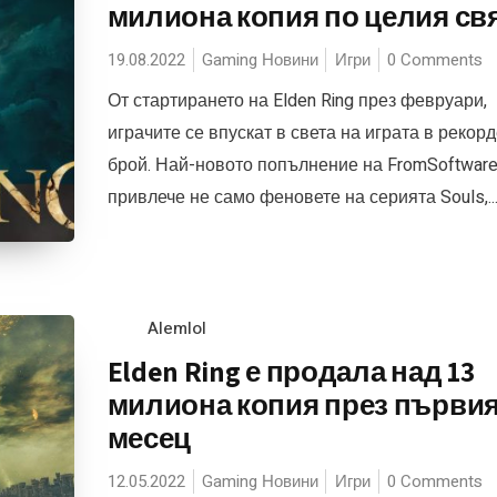
милиона копия по целия св
19.08.2022
Gaming Новини
Игри
0 Comments
От стартирането на Elden Ring през февруари,
играчите се впускат в света на играта в рекор
брой. Най-новото попълнение на FromSoftwar
привлече не само феновете на серията Souls,..
Alemlol
Elden Ring е продала над 13
милиона копия през първи
месец
12.05.2022
Gaming Новини
Игри
0 Comments