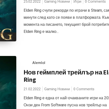
25.02.2022
Gaming Новини
Игри
0 Comments
Elden Ring счупи рекорди по играчи в Steam, са
минути след като се появи в платформата. Къ
момента на писането, текущият брой потребит
Elden Ring е малко...
Alemlol
Нов геймплей трейлър на E
Ring
21.02.2022
Gaming Новини
0 Comments
Elden Ring е една от най-очакваните игри на 202
Онзи ден From Software пусна нов трейлър на