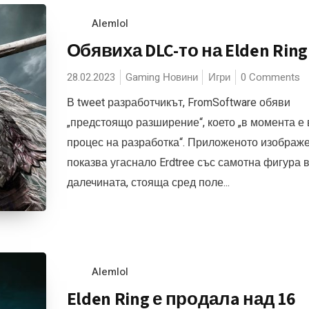
Alemlol
Обявиха DLC-то на Elden Ring
28.02.2023
Gaming Новини
Игри
0 Comments
В tweet разработчикът, FromSoftware обяви
„предстоящо разширение“, което „в момента е 
процес на разработка“. Приложеното изображ
показва угаснало Erdtree със самотна фигура 
далечината, стояща сред поле...
Alemlol
Elden Ring е продалa над 16