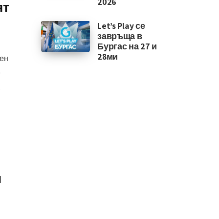
2026
ят
Let’s Play се
завръща в
Бургас на 27 и
28ми
ден
e
.
я