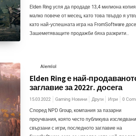
Elden Ring успя да продаде 13,4 милиона копия
малко повече от месец, като това твърдо я утв
като най-успешната игра на FromSoftware досе
Зашеметяващите продажби бяха разкрити...
Alemlol
Elden Ring е най-продаванот
заглавие за 2022г. досега
15.03.2022
Gaming Новини
Други
Игри
0 Com
Според NPD Group, компания за пазарни
проучвания, която често публикува изследвани
свързани с игри, последното заглавие на