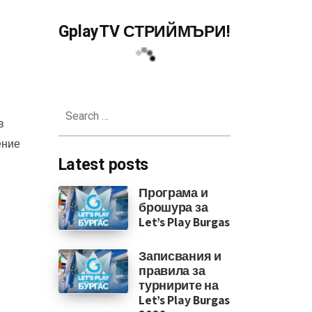
GplayTV СТРИЙМЪРИ!
Search
for:
в
ение
Latest posts
в
Програма и
брошура за
Let’s Play Burgas
Записвания и
правила за
турнирите на
Let’s Play Burgas