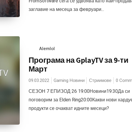
FromSoftware сега се удвоява като най-прода
заглавие на месеца за февруари...
Alemlol
Програма на GplayTV за 9-ти
Март
09.03.2022
Gaming Новини
Стриимове
0 Comm
СЕЗОН 7 ЕПИЗОД 26 19:00Новини19:30Да си
поговорим за Elden Ring20:00Какви нови харду
продукти се очакват идните месеци?