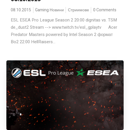
08.10.2015
Gaming Новини
Стриимове
0 Comments
ESL ESEA Pro League Season 2 20:00 dignitas vs. TSM
de_dust2 Stream --> www.twitch.tv/esl_gplaytv Acer
Predator Masters powered by Intel Season 2 формат
Bo2 22:00 HellRaisers...