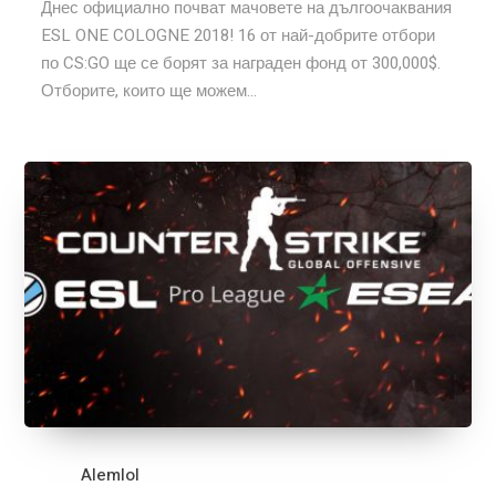
Днес официално почват мачовете на дългоочаквания
ESL ONE COLOGNE 2018! 16 от най-добрите отбори
по CS:GO ще се борят за награден фонд от 300,000$.
Отборите, които ще можем...
Alemlol