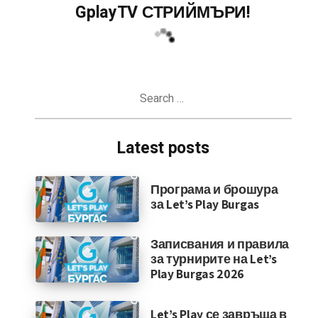
GplayTV СТРИЙМЪРИ!
Search
for:
Latest posts
Програма и брошура
за Let’s Play Burgas
Записвания и правила
за турнирите на Let’s
Play Burgas 2026
Let’s Play се завръща в