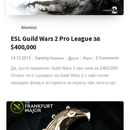
Alemlol
ESL Guild Wars 2 Pro League за
$400,000
14.10.2015
Gaming Новини
Други
Игри
0 Comments
Да, чухте правилно. Guild Wars 2 про лига за $400,000!
Освен, че е турнирът за Guild Wars 2 с най-голям
награден фонд в историята на играта, при лигата ще...