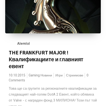
Alemlol
THE FRANKFURT MAJOR !
Квалификациите и главният
евент
10.10.2015
Gaming Новини
Игри
Стриимове
0
Comments
Това ще са групите за регионалните квалификации за
следващият най-голям DotA 2 Евент, който обявиха
от Valve - с награден фонд 3 МИЛИОНА! Този път той