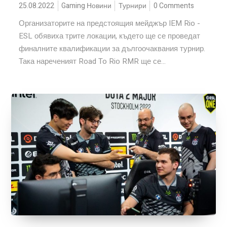
25.08.2022
Gaming Новини
Турнири
0 Comments
Организаторите на предстоящия мейджър IEM Rio -
ESL обявиха трите локации, където ще се проведат
финалните квалификации за дългоочаквания турнир.
Така нареченият Road To Rio RMR ще се...