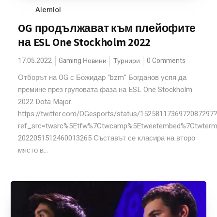
Alemlol
OG продължават към плейофите
на ESL One Stockholm 2022
17.05.2022
Gaming Новини
Турнири
0 Comments
Отборът на OG с Божидар "bzm" Богданов успя да
премине през груповата фаза на ESL One Stockholm
2022 Dota Major.
https://twitter.com/OGesports/status/1525811736972087297
ref_src=twsrc%5Etfw%7Ctwcamp%5Etweetembed%7Ctwterm
2022051512460013265 Съставът се класира на второ
място в...