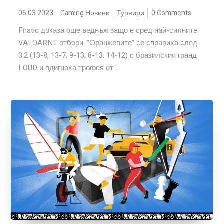
06.03.2023
Gaming Новини
Турнири
0 Comments
Fnatic доказа още веднъж защо е сред най-силните
VALOARNT отбори. "Оранжевите" се справиха след
3:2 (13-8, 13-7, 9-13, 8-13, 14-12) с бразилския гранд
LOUD и вдигнаха трофея от...