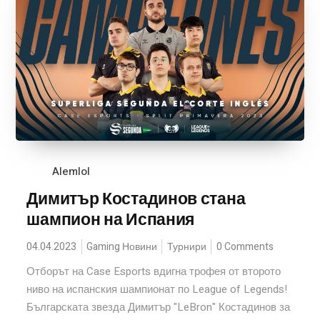
Alemlol
Димитър Костадинов стана
шампион на Испания
04.04.2023
Gaming Новини
Турнири
0 Comments
Отборът на Case Esports вдигна трофея от второто
ниво на испанския шампионат по League of Legends!
Българската звезда Димитър "LeBron" Костадинов за