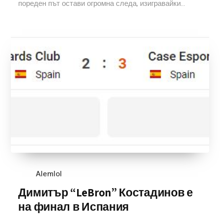
пореден път остави огромна следа, изигравайки...
Alemlol
Димитър “LeBron” Костадинов е
на финал в Испания