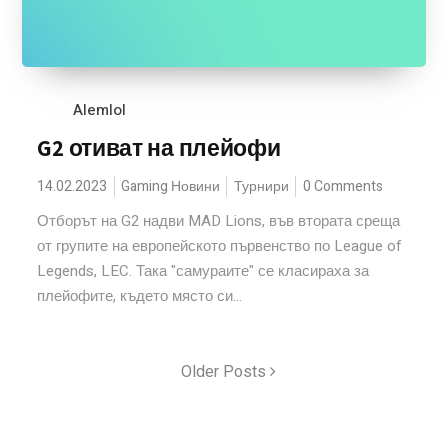
Alemlol
G2 отиват на плейофи
14.02.2023
Gaming Новини
Турнири
0 Comments
Отборът на G2 надви MAD Lions, във втората среща
от групите на европейското първенство по League of
Legends, LEC. Така "самураите" се класираха за
плейофите, където място си...
Older Posts