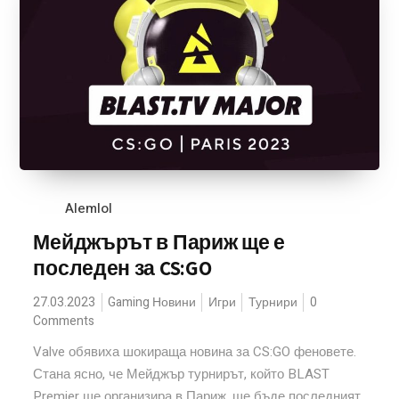
Alemlol
Мейджърът в Париж ще е
последен за CS:GO
27.03.2023
Gaming Новини
Игри
Турнири
0
Comments
Valve обявиха шокираща новина за CS:GO феновете.
Стана ясно, че Мейджър турнирът, който BLAST
Premier ще организира в Париж, ще бъде последният