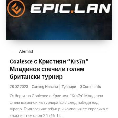
Alemlol
Coalesce с Кристиян “Krs7n”
Младенов спечели голям
британски турнир
28.02.2023
Gaming Новини
Турнири
0 Comments
Отборът на Coalesce с Кристиян "Krs7n" Младенов
стана шампион на турнира Epic след победа над
Viperio. Българският геймър и компания се справиха с
класния тим след 2:1 (16-12,...