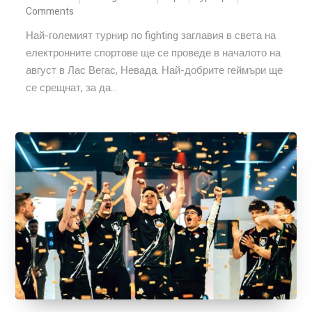
Comments
Най-големият турнир по fighting заглавия в света на
електронните спортове ще се проведе в началото на
август в Лас Вегас, Невада. Най-добрите геймъри ще
се срещнат, за да...