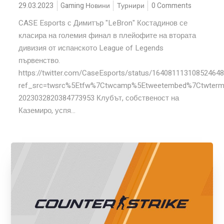
29.03.2023
Gaming Новини
Турнири
0 Comments
CASE Esports с Димитър "LeBron" Костадинов се
класира на големия финал в плейофите на втората
дивизия от испанското League of Legends
първенство.
https://twitter.com/CaseEsports/status/16408111310852464
ref_src=twsrc%5Etfw%7Ctwcamp%5Etweetembed%7Ctwterm
2023032820384773953 Клубът, собственост на
Каземиро, успя...