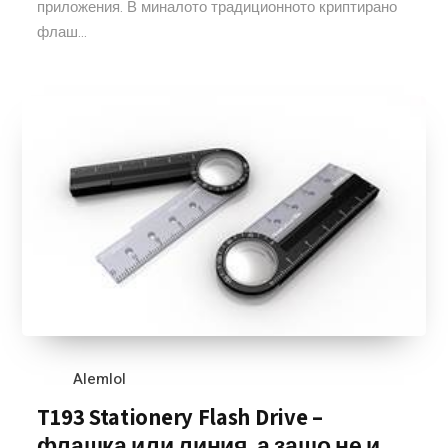
приложения. В миналото традиционното криптирано
флаш...
Alemlol
T193 Stationery Flash Drive –
флашка или линия, а защо не и