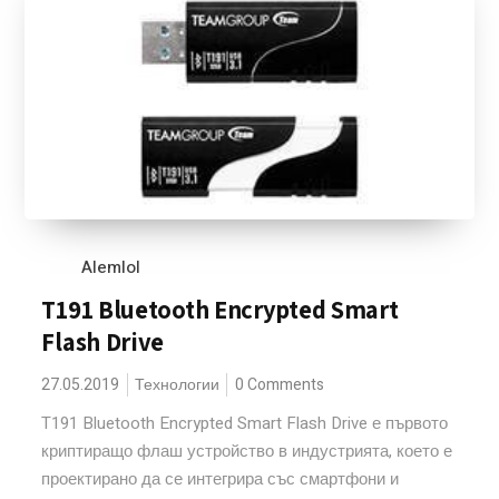
Alemlol
T191 Bluetooth Encrypted Smart
Flash Drive
27.05.2019
Технологии
0 Comments
T191 Bluetooth Encrypted Smart Flash Drive е първото
криптиращо флаш устройство в индустрията, което е
проектирано да се интегрира със смартфони и