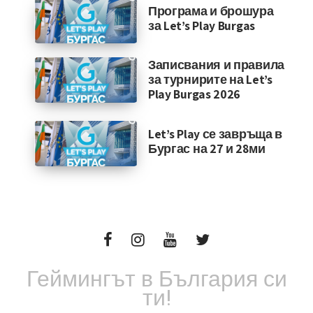
Програма и брошура
за Let’s Play Burgas
Записвания и правила
за турнирите на Let’s
Play Burgas 2026
Let’s Play се завръща в
Бургас на 27 и 28ми
Геймингът в България си
ти!