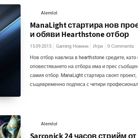
Alemlol
ManaLight стартира нов про
и обяви Hearthstone отбор
15.09.2015
Gaming Новини
Игри
0 Comments
Нов отбор навлиза в hearthstone средите, като 
оповестяването на отбора има и прес съобщен
самия отбор. ManaLight стартира своят проект, 
същевременно подписа с четири професионалн
Alemlol
Sarconick 24 часов стрийм от