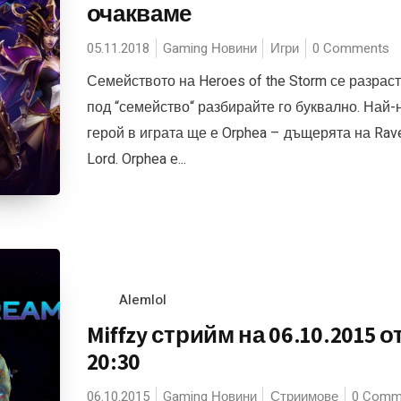
очакваме
05.11.2018
Gaming Новини
Игри
0 Comments
Семейството на Heroes of the Storm се разраст
под “семейство“ разбирайте го буквално. Най-
герой в играта ще е Orphea – дъщерята на Rav
Lord. Orphea е...
Alemlol
Miffzy стрийм на 06.10.2015 о
20:30
06.10.2015
Gaming Новини
Стриимове
0 Comm