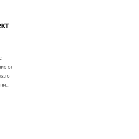
ект
с
ие от
като
и...