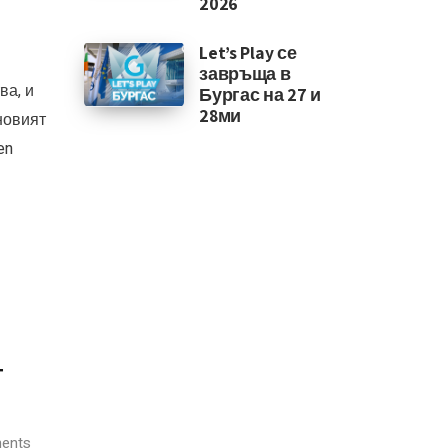
2026
Let’s Play се
завръща в
ва, и
Бургас на 27 и
28ми
новият
en
т
ents