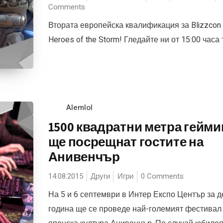
Comments
Втората европейска квалификация за Blizzcon
Heroes of the Storm! Гледайте ни от 15:00 часа 
Alemlol
1500 квадратни метра гейми
ще посрещнат гостите на
Анивенчър
14.08.2015
Други
Игри
0 Comments
На 5 и 6 септември в Интер Експо Център за д
година ще се проведе най-големият фестивал