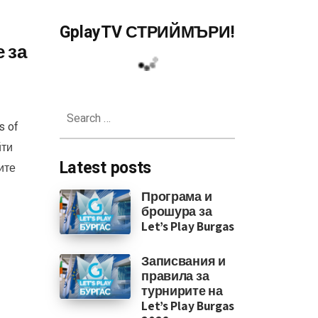
GplayTV СТРИЙМЪРИ!
 за
Search
for:
s of
йти
Latest posts
ите
Програма и
брошура за
Let’s Play Burgas
Записвания и
правила за
турнирите на
Let’s Play Burgas