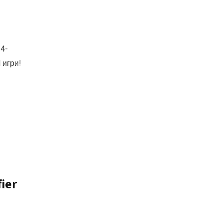
4-
 игри!
ier