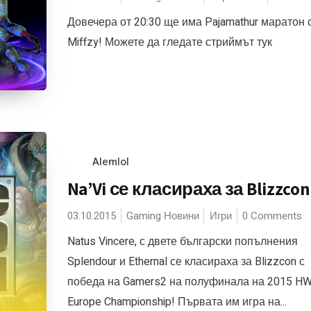
Довечера от 20:30 ще има Pajamathur маратон 
Miffzy! Можете да гледате стриймът тук
Alemlol
Na’Vi се класираха за Blizzcon
03.10.2015
Gaming Новини
Игри
0 Comments
Natus Vincere, с двете български попълнения
Splendour и Ethernal се класираха за Blizzcon с
победа на Gamers2 на полуфинала на 2015 HW
Europe Championship! Първата им игра на...