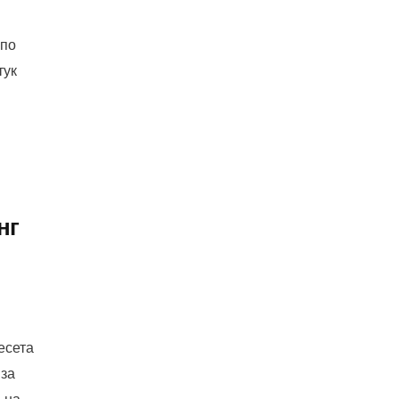
 по
тук
нг
есета
 за