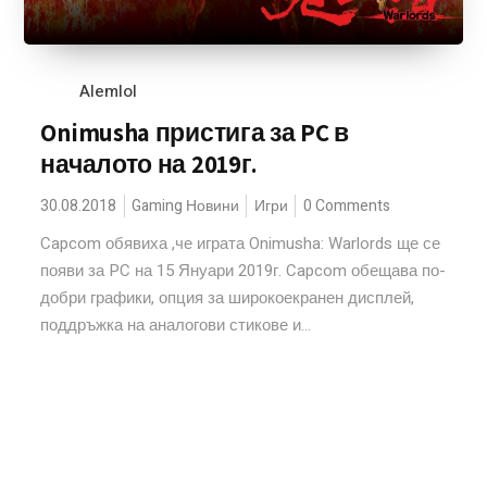
Alemlol
Onimusha пристига за PC в
началото на 2019г.
30.08.2018
Gaming Новини
Игри
0 Comments
Capcom обявиха ,че играта Onimusha: Warlords ще се
появи за PC на 15 Януари 2019г. Capcom обещава по-
добри графики, опция за широкоекранен дисплей,
поддръжка на аналогови стикове и...