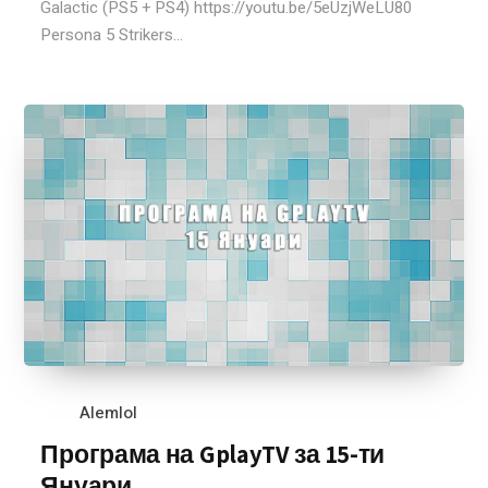
Galactic (PS5 + PS4) https://youtu.be/5eUzjWeLU80
Persona 5 Strikers...
Alemlol
Програма на GplayTV за 15-ти
Януари