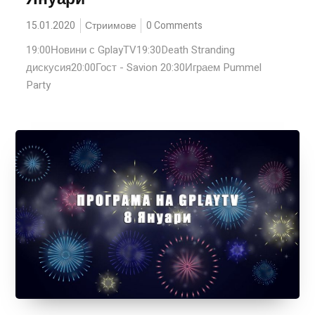
15.01.2020
Стриимове
0 Comments
19:00Новини с GplayTV19:30Death Stranding
дискусия20:00Гост - Savion 20:30Играем Pummel
Party