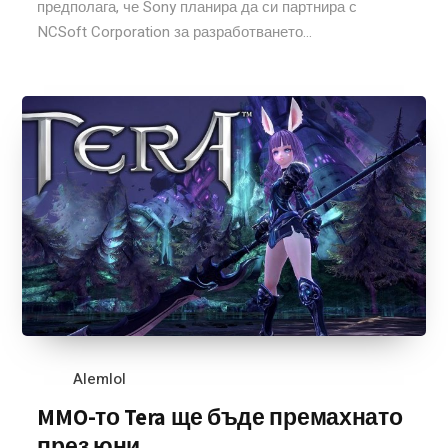
предполага, че Sony планира да си партнира с
NCSoft Corporation за разработването...
Alemlol
MMO-то Tera ще бъде премахнато
през юни