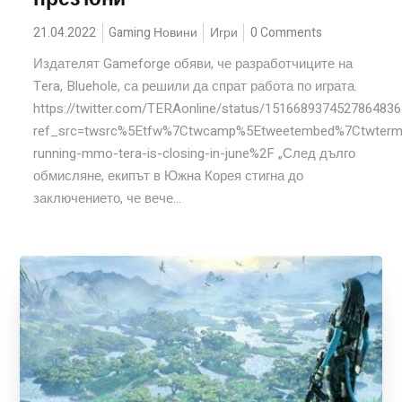
21.04.2022
Gaming Новини
Игри
0 Comments
Издателят Gameforge обяви, че разработчиците на
Tera, Bluehole, са решили да спрат работа по играта.
https://twitter.com/TERAonline/status/151668937452786483
ref_src=twsrc%5Etfw%7Ctwcamp%5Etweetembed%7Ctwter
running-mmo-tera-is-closing-in-june%2F „След дълго
обмисляне, екипът в Южна Корея стигна до
заключението, че вече...