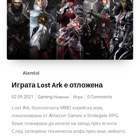
Alemlol
Играта Lost Ark е отложена
02.09.2021
Gaming Новини
Игри
0 Comments
Lost Ark, безплатната MMO корейска игра,
локализирана от Amazon Games и Smilegate RPG,
беше планирана да излезе на запад през есента.
След затворена техническа алфа през юни, нейното...