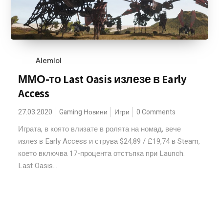
Alemlol
ММО-то Last Oasis излезе в Early
Access
27.03.2020
Gaming Новини
Игри
0 Comments
Играта, в която влизате в ролята на номад, вече
излез в Early Access и струва $24,89 / £19,74 в Steam,
което включва 17-процента отстъпка при Launch.
Last Oasis...