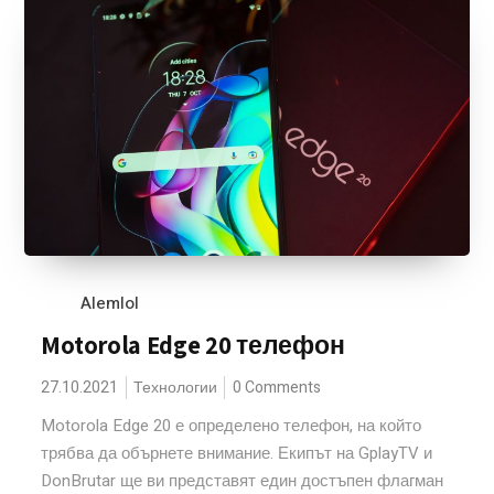
Alemlol
Motorola Edge 20 телефон
27.10.2021
Технологии
0 Comments
Motorola Edge 20 е определено телефон, на който
трябва да обърнете внимание. Екипът на GplayTV и
DonBrutar ще ви представят един достъпен флагман