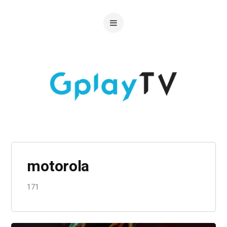
motorola
171