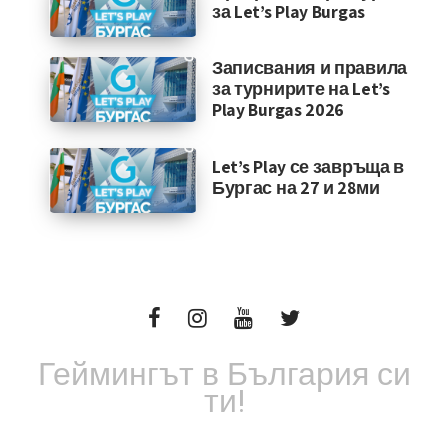
за Let’s Play Burgas
Записвания и правила
за турнирите на Let’s
Play Burgas 2026
Let’s Play се завръща в
Бургас на 27 и 28ми
Геймингът в България си
ти!