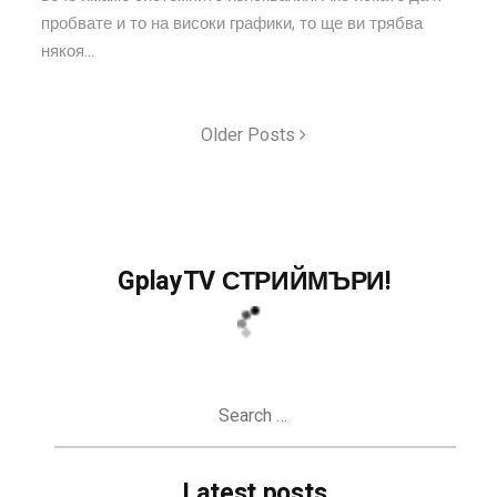
пробвате и то на високи графики, то ще ви трябва
някоя...
Older Posts
GplayTV СТРИЙМЪРИ!
Search
for:
Latest posts