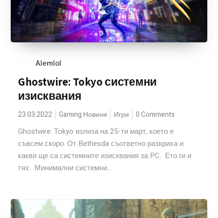
Alemlol
Ghostwire: Tokyo системни
изисквания
23.03.2022
Gaming Новини
Игри
0 Comments
Ghostwire: Tokyo излиза на 25-ти март, което е
съвсем скоро. От Bethesda съответно разкриха и
какви ще са системните изисквания за PC. Ето ги и
тях: Минимални системни...