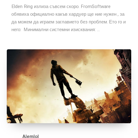
Elden Ring излиза съвсем скоро. FromSoftware
обявиха официално какъв хардуер ще ние нужен , за
да можем да играем заглавието без проблем. Ето го и
него: Минимални системни изисквания: ...
Alemlol