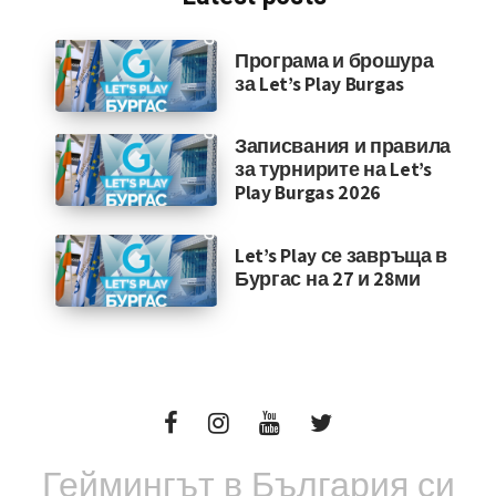
Програма и брошура
за Let’s Play Burgas
Записвания и правила
за турнирите на Let’s
Play Burgas 2026
Let’s Play се завръща в
Бургас на 27 и 28ми
Геймингът в България си