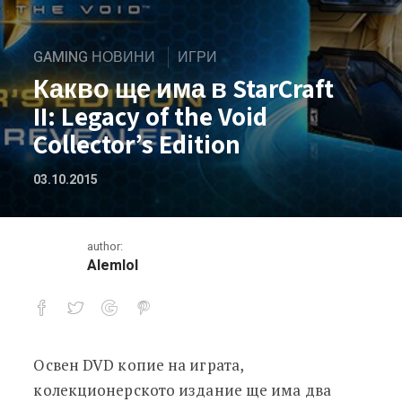
GAMING НОВИНИ
ИГРИ
Какво ще има в StarCraft
II: Legacy of the Void
Collector’s Edition
03.10.2015
author:
Alemlol
Освен DVD копие на играта,
Какво ще има в StarCraft II: Legacy of 
колекционерското издание ще има два