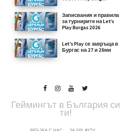
Записвания и правила
за турнирите на Let’s
Play Burgas 2026
Let’s Play се завръща в
Бургас на 27 и 28ми
Геймингът в България си
ти!
ВРЪЗКА С НАС
ЗА GPLAYTV