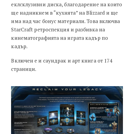
еклсклузивни диска, благодарение на които
ще надникнем в “кухнята” на Blizzard и ще
има над час бонус материали. Това включва
StarCraft ретроспекция и разбивка на
кинематографията на играта кадър по
кадър.
Включен е и саундрак и арт книга от 174
страници.