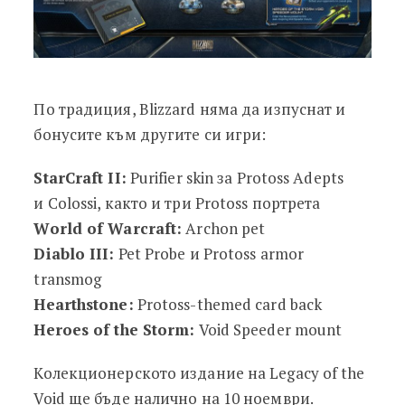
По традиция, Blizzard няма да изпуснат и
бонусите към другите си игри:
StarCraft II:
Purifier skin за Protoss Adepts
и Colossi, както и три Protoss портрета
World of Warcraft:
Archon pet
Diablo III:
Pet Probe и Protoss armor
transmog
Hearthstone:
Protoss-themed card back
Heroes of the Storm:
Void Speeder mount
Колекционерското издание на Legacy of the
Void ще бъде налично на 10 ноември.