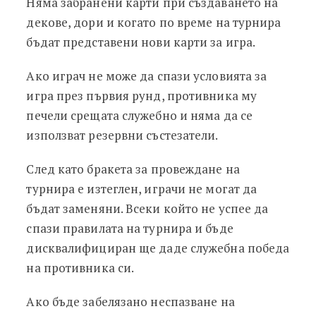
Няма забранени карти при създаването на
декове, дори и когато по време на турнира
бъдат представени нови карти за игра.
Ако играч не може да спази условията за
игра през първия рунд, противника му
печели срещата служебно и няма да се
използват резервни състезатели.
След като бракета за провеждане на
турнира е изтеглен, играчи не могат да
бъдат заменяни. Всеки който не успее да
спази правилата на турнира и бъде
дисквалифициран ще даде служебна победа
на противника си.
Ако бъде забелязано неспазване на