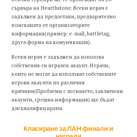
сървъра на Hearthstone. Всеки играч е
задължен да предостави, предварително
поисканата от организаторите
информация(пример: e-mail, battletag,
друга форма на комуникация).
Всеки играч е задължен да използва
собствения си игрален акаунт. Играчи,
които не могат да използват собствените
игрови акаунти по различни
причини(Проблеми с логването, заключени
акаунти, грешна информация) ще бъдат
дисквалифицирани.
Класиране за ЛАН финали и
награди