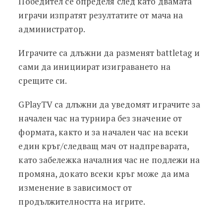
Победител се определя след като двамата
играчи изпратят резултатите от мача на
администратор.
Играчите са длъжни да разменят battletag и
сами да инициират изиграването на
срещите си.
GPlayTV са длъжни да уведомят играчите за
начален час на турнира без значение от
формата, както и за начален час на всеки
един кръг/следващ мач от надпреварата,
като забележка началния час не подлежи на
промяна, докато всеки кръг може да има
изменение в зависимост от
продължителността на игрите.