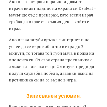
Ако игра завърши наравно и двамата
играчи видят надпис на екрана си Deafeat –
мачът ще бъде преигран, като всеки играч
трябва да играе със същия дек, с който е
играл.
Ако играч загуби връзка с интернет и не
успее да се върне обратно в игра до 2
минути, то тогава той губи мача в полза на
опонента си. От своя страна противника е
длъжен да изчака също 2 минути преди да
получи служебна победа, давайки шанс на
противника си да се върне в игра.
Записване и условия.
Всички турнири ще се провеждат на EU