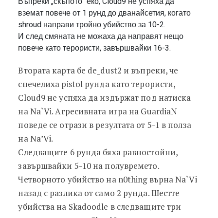
Въпреки „скъпото“ еко, Cloud9 не успяха да
вземат повече от 1 рунд до дванайсетия, когато
shroud направи тройно убийство за 10-2.
И след смяната не можаха да направят нещо
повече като терористи, завършвайки 16-3.
Втората карта бе de_dust2 и въпреки, че
спечелиха pistol рунда като терористи,
Cloud9 не успяха да издържат под натиска
на Na`Vi. Агресивната игра на GuardiaN
поведе се отрази в резултата от 5-1 в полза
на Na’Vi.
Следващите 6 рунда бяха равностойни,
завършвайки 5-10 на полувремето.
Четворното убийство на n0thing върна Na`Vi
назад с разлика от само 2 рунда. Шестте
убийства на Skadoodle в следващите три