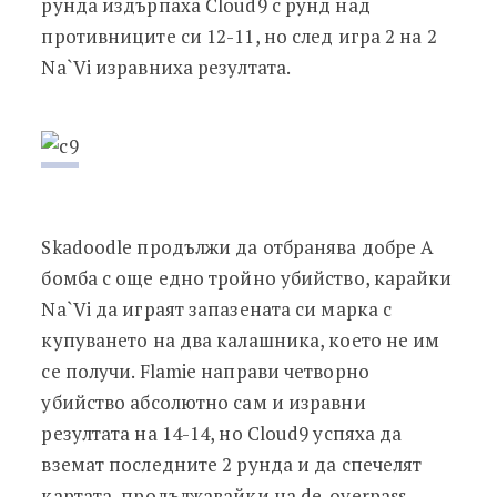
рунда издърпаха Cloud9 с рунд над
противниците си 12-11, но след игра 2 на 2
Na`Vi изравниха резултата.
Skadoodle продължи да отбранява добре А
бомба с още едно тройно убийство, карайки
Na`Vi да играят запазената си марка с
купуването на два калашника, което не им
се получи. Flamie направи четворно
убийство абсолютно сам и изравни
резултата на 14-14, но Cloud9 успяха да
вземат последните 2 рунда и да спечелят
картата, продължавайки на de_overpass.