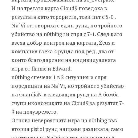
И на третата карта Cloud9 поведоха в
резултата като терористи, този път с 5-0 .
Na`Vi отговориха с един рунд, но тройното
убийство на n0thing ги спря с 7-1. След като
взеха добър контрол над картата, Zeus и
компания взеха 4 рунда под ред, два от
които благодарение на индивидуалната
игра от flamie и Edward.
n0thing спечели 1 в 2 ситуация и спря
поредицата на Na`Vi, но тройното убийство
на GuardiaN в следващия рунд на А бомба
счупи икономиката на Cloud9 за резултат 7-
9 на полувремето.
Отново невероятната игра на n0thing във
втория pistol рунд направи разликата, само
за отговор от Na`Vi с анти-еко рунд на А