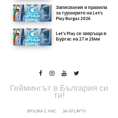
Записвания и правила
за турнирите на Let’s
Play Burgas 2026
Let’s Play се завръща в
Бургас на 27 и 28ми
Геймингът в България си
ти!
ВРЪЗКА С НАС
ЗА GPLAYTV