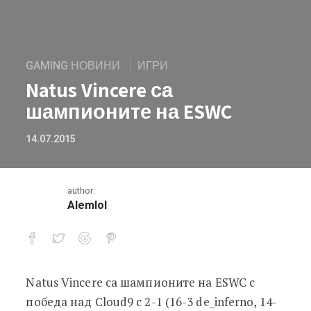
GAMING НОВИНИ
ИГРИ
Natus Vincere са
шампионите на ESWC
14.07.2015
author:
Alemlol
Natus Vincere са шампионите на ESWC с
Natus Vincere са шампионите на ESW
победа над Cloud9 с 2-1 (16-3 de_inferno, 14-