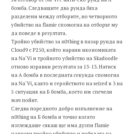
бомба. Следващите два рунда бяха
разделени между отборите, но четворното
убийство на flamie спомогна на отборът му
да поведе в резултата.
Тройно убийство за n0thing в пазар рунда на
Cloud9 с P250, който нарани икономиката
на Na`Vi и тройното убийство на Skadoodle
отново изравни резултата за 13-13. Натиск
на А бомба в последната секунда спомогна
на Na`Vi, както и геройството на seized в 3 на
5 ситуация на Б бомба, което им спечели
мач пойнт.
Следва поредното добро изпълнение на
n0thing на Б бомба и точно когато
изглеждаше сякаш ще има дузпи flamie
направи тройно убийство и победата на