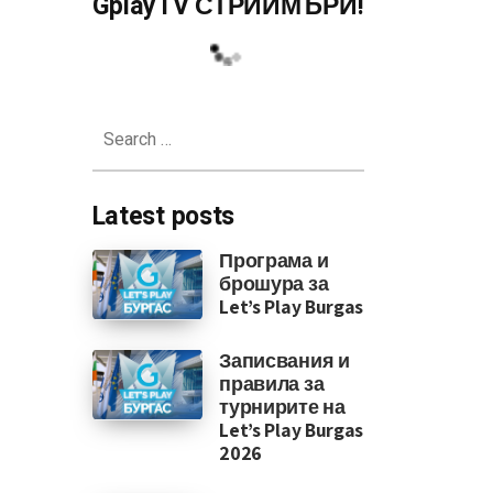
GplayTV СТРИЙМЪРИ!
Search
for:
Latest posts
Програма и
брошура за
Let’s Play Burgas
Записвания и
правила за
турнирите на
Let’s Play Burgas
2026