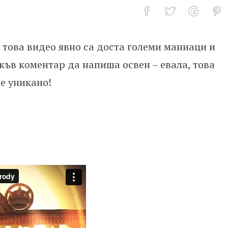
 това видео явно са доста големи маниаци и
of Thrones
акъв коментар да напиша освен – евала, това
е уникано!