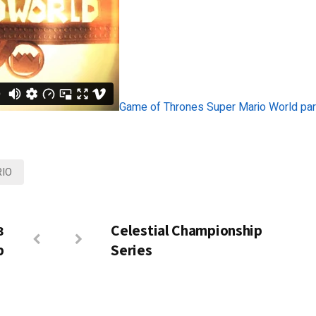
Game of Thrones Super Mario World pa
IO
в
Celestial Championship
b
Series