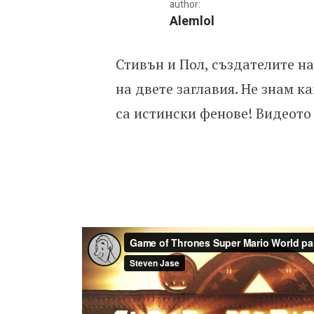
author:
Alemlol
Стивън и Пол, създателите на
Super Mario среща Game 
на двете заглавия. Не знам к
са истински фенове! Видеото 