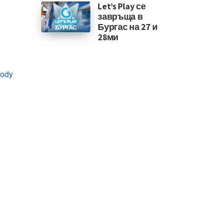
Let’s Play се
завръща в
Бургас на 27 и
28ми
rody