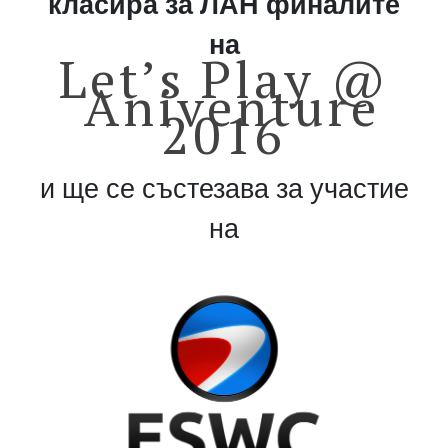
класира за ЛАН финалите
на
Let’s Play @
Aniventure
2016
и ще се състезава за участие
на