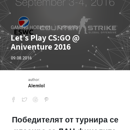
GAMING НОВИНИ
ТУРНИРИ
Let’s Play CS:GO @
Aniventure 2016
09.08.2016
author:
Alemlol
Победителят от турнира се
Let’s Play CS:GO @ Aniventure 2016