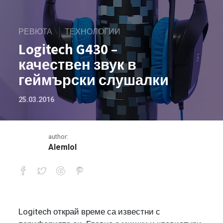
РЕВЮТА
ТЕХНОЛОГИИ
Logitech G430 –
качествен звук в
геймърски слушалки
25.03.2016
author:
Alemlol
Logitech G430 – качествен звук в г
Logitech открай време са известни с