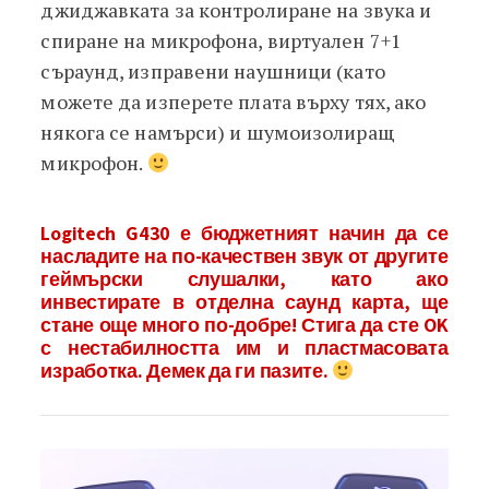
джиджавката за контролиране на звука и
спиране на микрофона, виртуален 7+1
съраунд, изправени наушници (като
можете да изперете плата върху тях, ако
някога се намърси) и шумоизолиращ
микрофон.
Logitech G430 е бюджетният начин да се
насладите на по-качествен звук от другите
геймърски слушалки, като ако
инвестирате в отделна саунд карта, ще
стане още много по-добре! Стига да сте OK
с нестабилността им и пластмасовата
изработка. Демек да ги пазите.