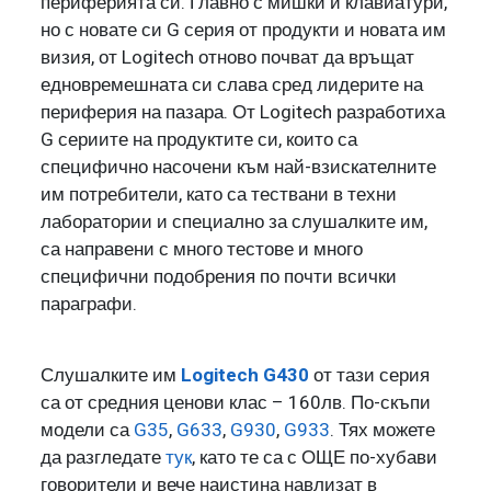
периферията си. Главно с мишки и клавиатури,
но с новате си G серия от продукти и новата им
визия, от Logitech отново почват да връщат
едновремешната си слава сред лидерите на
периферия на пазара. От Logitech разработиха
G сериите на продуктите си, които са
специфично насочени към най-взискателните
им потребители, като са тествани в техни
лаборатории и специално за слушалките им,
са направени с много тестове и много
специфични подобрения по почти всички
параграфи.
Слушалките им
Logitech G430
от тази серия
са от средния ценови клас – 160лв. По-скъпи
модели са
G35
,
G633
,
G930
,
G933
. Тях можете
да разгледате
тук
, като те са с ОЩЕ по-хубави
говорители и вече наистина навлизат в