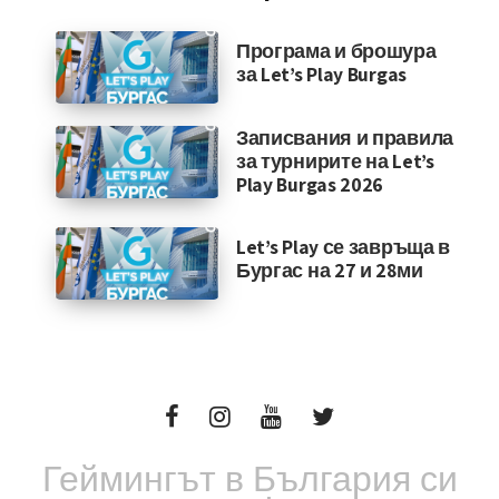
Програма и брошура
за Let’s Play Burgas
Записвания и правила
за турнирите на Let’s
Play Burgas 2026
Let’s Play се завръща в
Бургас на 27 и 28ми
Геймингът в България си