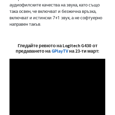
аудиофилските качества на звука, като също
така освен, че включват и безжична връзка,
включват и истински 7+1 звук, а не софтуерно
направен такъв.
Гледайте ревюто на Logitech G430 от
предаването на
GPlayTV
на 23-ти март: