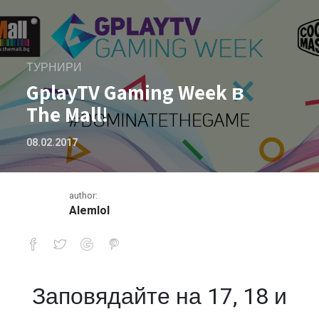
ТУРНИРИ
GplayTV Gaming Week в
The Mall!
08.02.2017
author:
Alemlol
Заповядайте на 17, 18 и
GplayTV Gaming Week в The Mall!