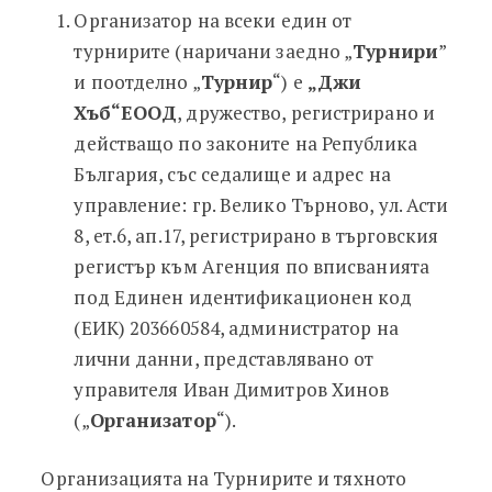
Организатор на всеки един от
турнирите (наричани заедно „
Турнири
”
и поотделно „
Турнир
“) e
„
Джи
Хъб
“
ЕООД
, дружество, регистрирано и
действащо по законите на Република
България, със седалище и адрес на
управление: гр. Велико Търново, ул. Асти
8, ет.6, ап.17, регистрирано в търговския
регистър към Агенция по вписванията
под Единен идентификационен код
(ЕИК) 203660584, администратор на
лични данни, представлявано от
управителя Иван Димитров Хинов
(„
Организатор
“).
Организацията на Турнирите и тяхното