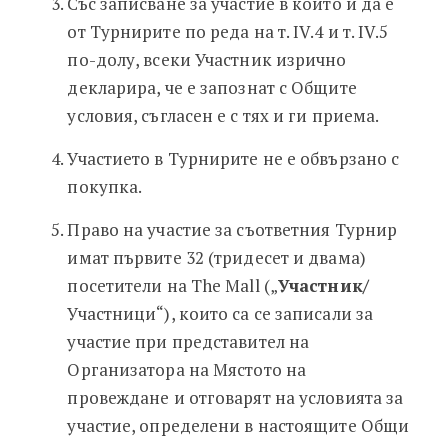
Със записване за участие в който и да е
от Турнирите по реда на т. IV.4 и т. IV.5
по-долу, всеки Участник изрично
декларира, че е запознат с Общите
условия, съгласен е с тях и ги приема.
Участието в Турнирите не е обвързано с
покупка.
Право на участие за съответния Турнир
имат първите 32 (тридесет и двама)
посетители на The Mall („
Участник/
Участници“), които са се записали за
участие при представител на
Организатора на Мястото на
провеждане и отговарят на условията за
участие, определени в настоящите Общи