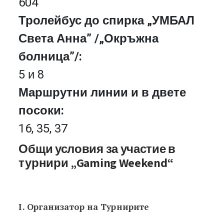
604
Тролейбус до спирка „УМБАЛ
Света Анна” /„Окръжна
болница”/:
5 и 8
Маршрутни линии и в двете
посоки:
16, 35, 37
Общи условия за участие в
турнири „Gaming Weekend“
І. Организатор на Турнирите