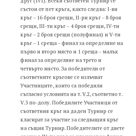
друг (1v1). Всеки съответен Турнир се
състои от пет кръга, както следва: I-ви
кръг – 16 броя срещи, II-ри кръг – 8 броя
срещи, III-ти кръг – 4 броя срещи, IV-ти
кръг – 2 броя срещи (полуфинал) и V-ти
кръг – 1 среща – финал за определяне на
първо и второ място и 1 среща – малък
финал за определяне на трето и
четвърто място. За победители от
съответните кръгове се излъчват
Участниците, които са победили
съгласно условията на т. V.2, съответно т.
V.3 по-долу. Победилите Участници от
съответния кръг на даден Турнир се
класират за участие за следващия кръг
на същия Турнир. Победителите от двете