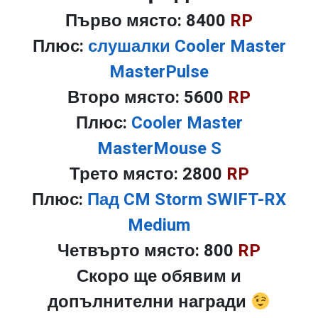
Първо място: 8400
RP
Плюс:
слушалки Cooler Master
MasterPulse
Второ място: 5600
RP
Плюс:
Cooler Master
MasterMouse S
Трето място: 2800
RP
Плюс:
Пад CM Storm SWIFT-RX
Medium
Четвърто място: 800
RP
Скоро ще обявим и
допълнителни награди