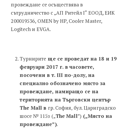
провеждане се осъществява в
сътрудничество с „АП Ритейл I“ ЕООД, ЕИК
200019536, OMEN by HP, Cooler Master,
Logitech и EVGA.
Турнирите
ще се проведат на 18 и 19
февруари 2017 г. в часовете,
посочени в т.
III по-долу, на
специално обозначено място за
провеждане, намиращо се на
територията на Търговски център
The Mall в
гр. София, бул. Цариградско
шосе № 115з („
The
Mall
”)
(„Място на
провеждане”)
.