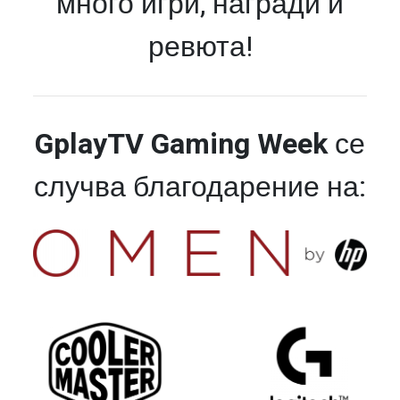
много игри, награди и
ревюта!
GplayTV Gaming Week
се
случва благодарение на: