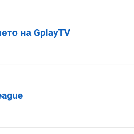
нето на GplayTV
eague