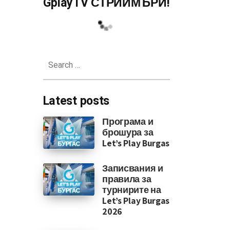
GplayTV СТРИЙМЪРИ!
Search
for:
Latest posts
Програма и
брошура за
Let’s Play Burgas
Записвания и
правила за
турнирите на
Let’s Play Burgas
2026