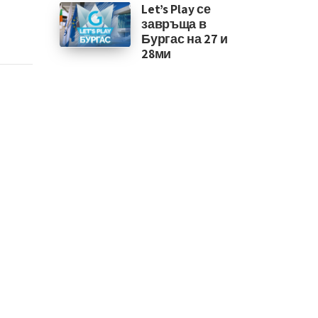
Let’s Play се
завръща в
Бургас на 27 и
28ми