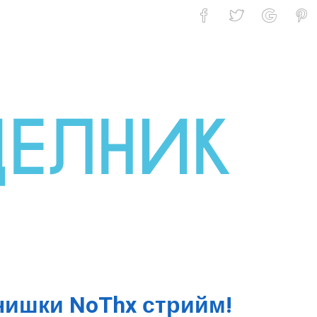
yTV 17.04 – 23.04
нишки NoThx стрийм!