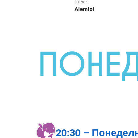
author:
Alemlol
Стрийм програма на Gpla
20:30 – Понедел