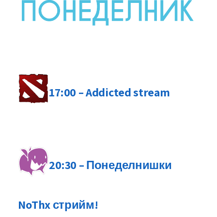
17:00 – Addicted stream
20:30 – Понеделнишки
NoThx стрийм!