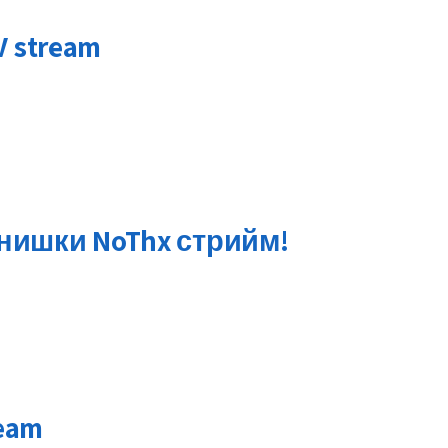
TV stream
лнишки NoThx стрийм!
ream