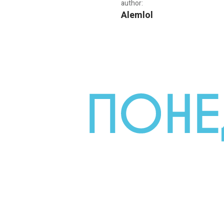
author:
Alemlol
Стрийм програма на Gpla