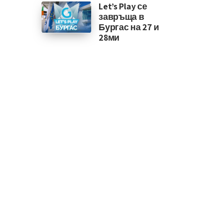
Let’s Play се
завръща в
Бургас на 27 и
28ми