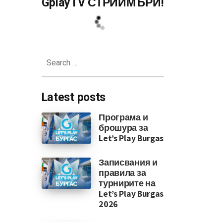
GplayTV СТРИЙМЪРИ!
Search
for:
Latest posts
Програма и
брошура за
Let’s Play Burgas
Записвания и
правила за
турнирите на
Let’s Play Burgas
2026