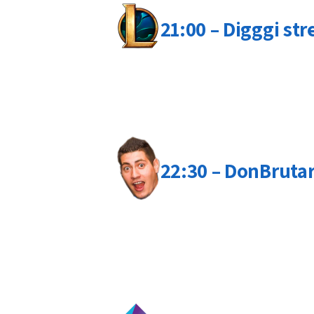
21:00 – Digggi st
22:30 – DonBruta