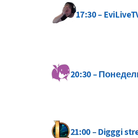
17:30 – EviLive
20:30 – Понеде
21:00 – Digggi st