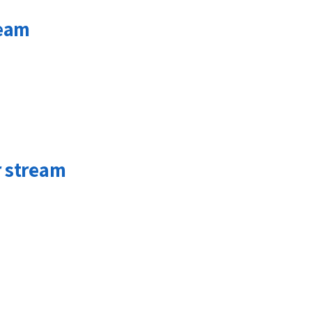
ream
r stream