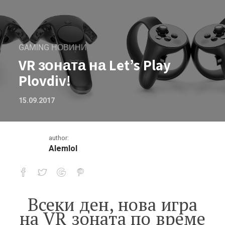
GAMING НОВИНИ
VR зоната на Let’s Play
Plovdiv!
15.09.2017
author:
Alemlol
Всеки ден, нова игра
VR зоната на Let’s Play Plovdiv!
на VR зоната по време