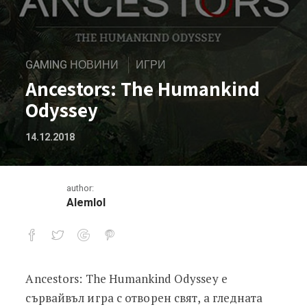
GAMING НОВИНИ
ИГРИ
Ancestors: The Humankind
Odyssey
14.12.2018
author:
Alemlol
Ancestors: The Humankind Odyssey е
Ancestors: The Humankind Odyssey
сървайвъл игра с отворен свят, а гледната