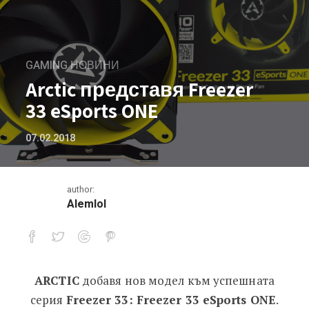
GAMING НОВИНИ
Arctic представя Freezer
33 eSports ONE
07.02.2018
author:
Alemlol
ARCTIC
добавя нов модел към успешната
Arctic представя Freezer 33 eSports 
серия
Freezer 33: Freezer 33 eSports ONE
.