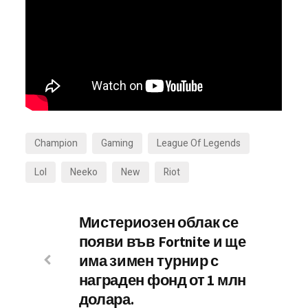
Champion
Gaming
League Of Legends
Lol
Neeko
New
Riot
Мистериозен облак се
появи във Fortnite и ще
има зимен турнир с
награден фонд от 1 млн
долара.