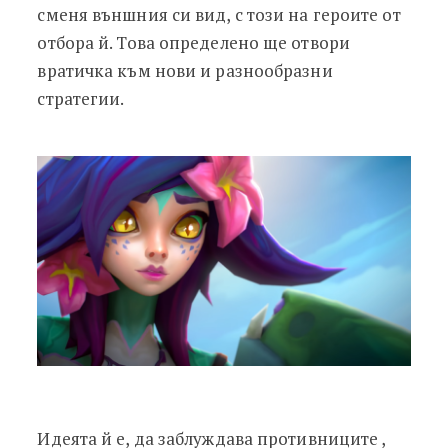
сменя външния си вид, с този на героите от
отбора й. Това определено ще отвори
вратичка към нови и разнообразни
стратегии.
Идеята й е, да заблуждава противниците ,