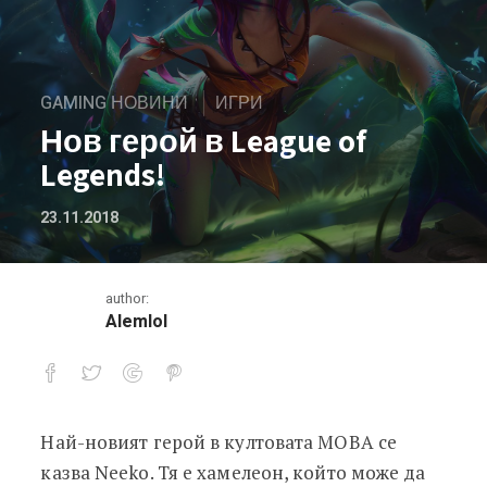
GAMING НОВИНИ
ИГРИ
Нов герой в League of
Legends!
23.11.2018
author:
Alemlol
Най-новият герой в култовата MOBA се
Нов герой в League of Legends!
казва Neeko. Тя е хамелеон, който може да