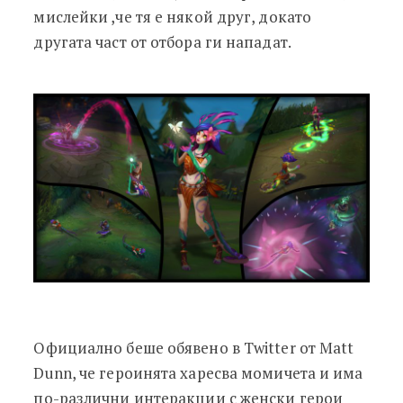
мислейки ,че тя е някой друг, докато
другата част от отбора ги нападат.
Официално беше обявено в Twitter от Matt
Dunn, че героинята харесва момичета и има
по-различни интеракции с женски герои