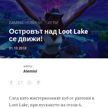
GAMING НОВИНИ
ИГРИ
Островът над Loot Lake
се движи!
01.10.2018
author:
Alemlol
След като мистериозният куб се разтопи в
Островът над Loot Lake се движи!
Loot Lake, при пускането на сезон 6,