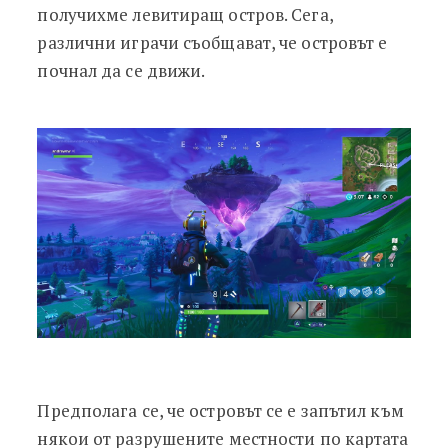
получихме левитиращ остров. Сега,
различни играчи съобщават, че островът е
почнал да се движи.
Предполага се, че островът се е запътил към
някои от разрушените местности по картата