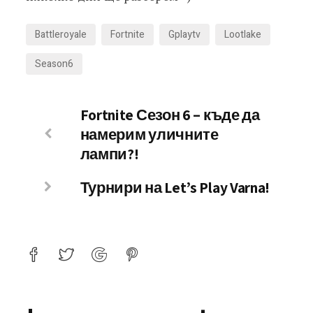
Battleroyale
Fortnite
Gplaytv
Lootlake
Season6
Fortnite Сезон 6 – къде да
намерим уличните
лампи?!
Турнири на Let’s Play Varna!