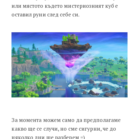
или мястото където мистериозният куб е
оставил руни след себе си.
За момента можем само да предполагаме
какво ще се случи, но сме сигурни, че до
няколко дни ще разберем =)