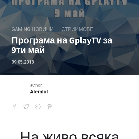
GAMING НОВИНИ
СТРИИМОВЕ
Програма на GplayTV за
9ти май
09.05.2018
author:
Alemlol
Програма на GplayTV за 9ти май
На живо всяка