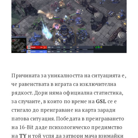
Причината за уникалността на ситуацията е,
че равенствата в играта са изключителна
рядкост. Дори няма официална статистика,
за случаите, в които по време на
GSL
се е
стигало до преиграване на карта заради
патова ситуация. Победата в преиграването
на 16-Bit даде психологическо предимство
на
TY
и той успя да затвори мача взимайки