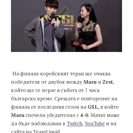
На финала корейският теран ще очаква
победителя от двубоя между
Maru
и
Zest
,
който ще се играе в събота от 7 часа
българско време. Срещата е повторение на
финала от последния сезон на
GSL
, в който
Maru
спечели убедително с
4-0
. Мачът може
да бъде наблюдаван в
Twitch
,
YouTube
и на
сайта на
TeamLiquid
.