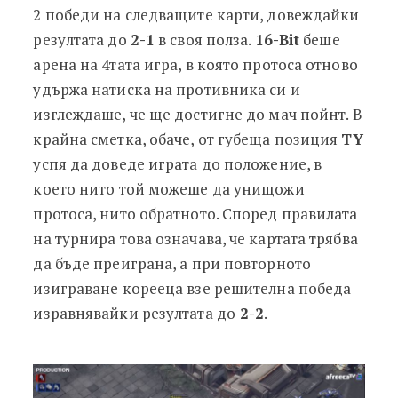
2 победи на следващите карти, довеждайки
резултата до
2-1
в своя полза.
16-Bit
беше
арена на 4тата игра, в която протоса отново
удържа натиска на противника си и
изглеждаше, че ще достигне до мач пойнт. В
крайна сметка, обаче, от губеща позиция
TY
успя да доведе играта до положение, в
което нито той можеше да унищожи
протоса, нито обратното. Според правилата
на турнира това означава, че картата трябва
да бъде преиграна, а при повторното
изиграване корееца взе решителна победа
изравнявайки резултата до
2-2
.