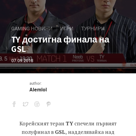
GAMING НОВИНИ
ИГРИ
ТУРНИРИ
TY достигна финала на
GSL
07.09.2018
author:
Alemlol
Корейският теран
TY
спечели първият
TY достигна финала на GSL
полуфинал в
GSL
, надделявайка над