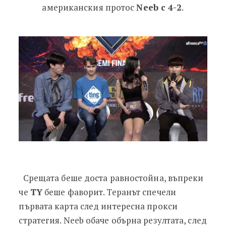
американския протос
Neeb с 4-2
.
Срещата беше доста равностойна, въпреки
че
TY
беше фаворит. Теранът спечели
първата карта след интересна прокси
стратегия. Neeb обаче обърна резултата, след