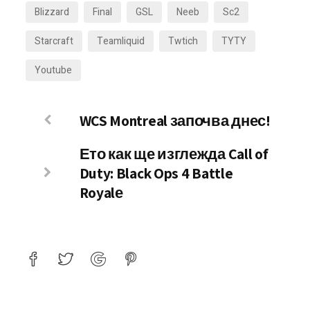
Blizzard
Final
GSL
Neeb
Sc2
Starcraft
Teamliquid
Twtich
TYTY
Youtube
WCS Montreal започва днес!
Ето как ще изглежда Call of
Duty: Black Ops 4 Battle
Royalе