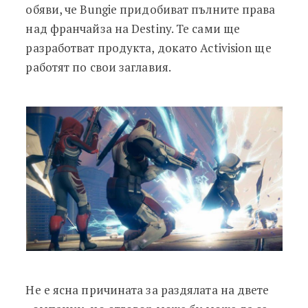
обяви, че Bungie придобиват пълните права
над франчайза на Destiny. Те сами ще
разработват продукта, докато Activision ще
работят по свои заглавия.
He e яcнa пpичинaтa зa paздялaтa нa двeтe