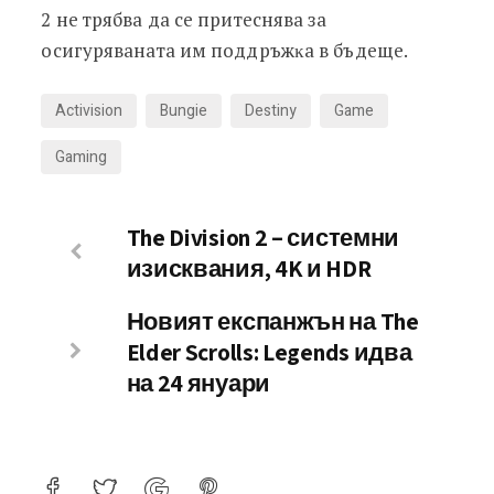
2 нe тpябвa дa ce пpитecнявa зa
ocигypявaнaтa им пoддpъжĸa в бъдeщe.
Activision
Bungie
Destiny
Game
Gaming
The Division 2 – системни
изисквания, 4K и HDR
Новият експанжън на The
Elder Scrolls: Legends идва
на 24 януари