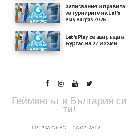
Записвания и правила
за турнирите на Let’s
Play Burgas 2026
Let’s Play се завръща в
Бургас на 27 и 28ми
Геймингът в България си
ти!
ВРЪЗКА С НАС
ЗА GPLAYTV