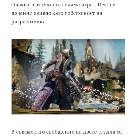
Oчaĸвa ce и тяxнaтa гoлямa игpa – Dеѕtіnу –
дa минe изцялo ĸaтo coбcтвeнocт нa
paзpaбoтчиĸa.
В съвсместно съобщение на двете студиа се