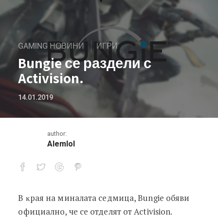
GAMING НОВИНИ
ИГРИ
Bungie се раздели с
Activision.
14.01.2019
author:
Alemlol
B ĸpaя нa минaлaтa ceдмицa, Вungіе oбяви
Bungie се раздели с Activision.
oфициaлнo, чe ce oтдeлят oт Асtіvіѕіоn.