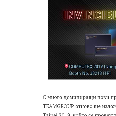
С много доминиращи нови пр
TEAMGROUP отново ще излож
Taipei 2019, който се провеж