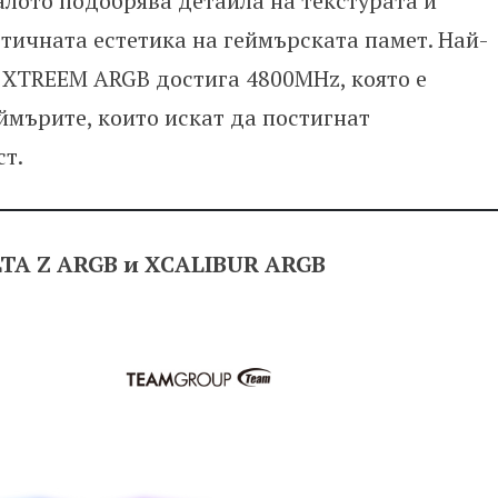
алото подобрява детайла на текстурата и
ичната естетика на геймърската памет. Най-
 XTREEM ARGB достига 4800MHz, която е
ймърите, които искат да постигнат
т.
TA Z ARGB и XCALIBUR ARGB