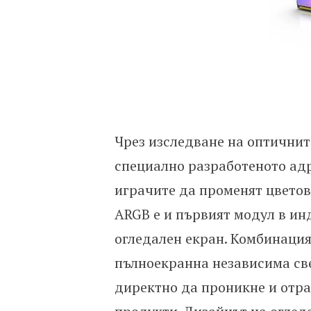
Чрез изследване на оптичнит
специално разработеното адр
играчите да променят цветов
ARGB е и първият модул в ин
огледален екран. Комбинация
пълноекранна независима св
директно да проникне и отра