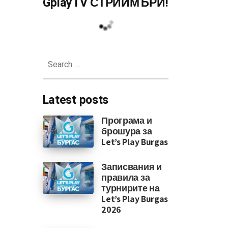
GplayTV СТРИЙМЪРИ!
Search
for:
Latest posts
Програма и
брошура за
Let’s Play Burgas
Записвания и
правила за
турнирите на
Let’s Play Burgas
2026