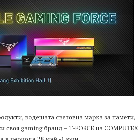
одукти, водещата световна марка за памети,
и своя gaming бранд – T-FORCE на COMPUTEX
да в периода 28 май -1 юни.