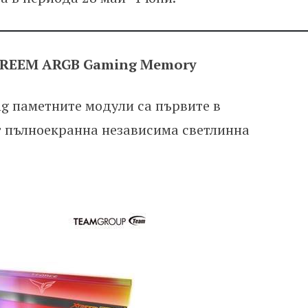
TREEM ARGB Gaming Memory
 паметните модули са първите в
т пълноекранна независима светлинна