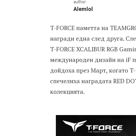
author:
Alemlol
T-FORCE паметта на TEAMGR
COMPUTEX 2019 – Новит
награди една след друга. Сл
T-FORCE XCALIBUR RGB Gamin
международен дизайн на iF п
дойдоха през Март, когато 
спечелиха наградата RED DOT
колекцията.