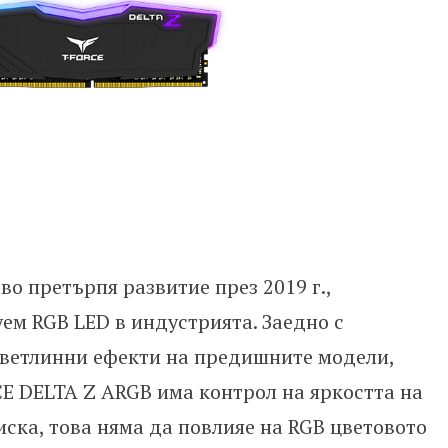
о претърпя развитие през 2019 г.,
м RGB LED в индустрията. Заедно с
светлинни ефекти на предишните модели,
E DELTA Z ARGB има контрол на яркостта на
ниска, това няма да повлияе на RGB цветовото