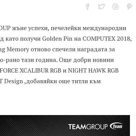
OUP жъне успехи, печелейки международни
е RAM памети на TEAMGROUP
ед като получи Golden Pin на COMPUTEX 2018,
g Memory отново спечели наградата за
о-рано тази година. Още добри новини
T-FORCE XCALIBUR RGB и NIGHT HAWK RGB
 Design ,добавяйки още титли към