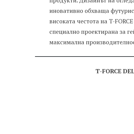
продукти. Дизайнът на оглед
иновативно обхваща футурист
високата честота на T-FORCE
специално проектирана за ге
максимална производителнос
T-FORCE DEL