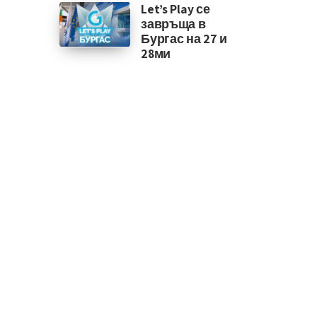
Let’s Play се
завръща в
Бургас на 27 и
28ми