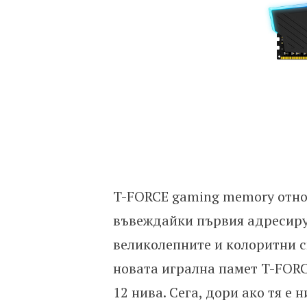
T-FORCE gaming memory отнов
въвеждайки първия адресируе
великолепните и колоритни 
новата игрална памет T-FORC
12 нива. Сега, дори ако тя е 