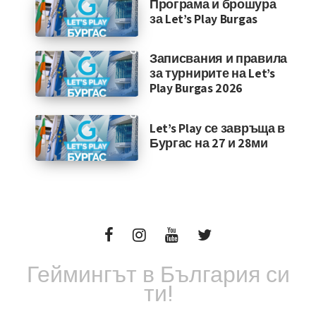
Програма и брошура
за Let’s Play Burgas
Записвания и правила
за турнирите на Let’s
Play Burgas 2026
Let’s Play се завръща в
Бургас на 27 и 28ми
Геймингът в България си
ти!