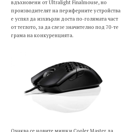
вдъхновени от Ultralight Finalmouse, но
производителят на периферните устройства
е успял да изхвърли доста по-голямата част
от теглото, за да слезе значително под 70-те
грама на конкуренцията.
Очаква се новите мишки Cooler Master да