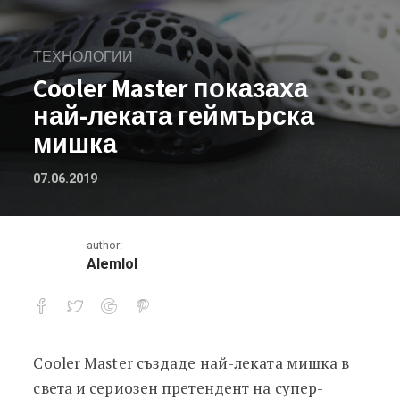
ТЕХНОЛОГИИ
Cooler Master показаха
най-леката геймърска
мишка
07.06.2019
author:
Alemlol
Cooler Master създаде най-леката мишка в
Cooler Master показаха най-леката
света и сериозен претендент на супер-