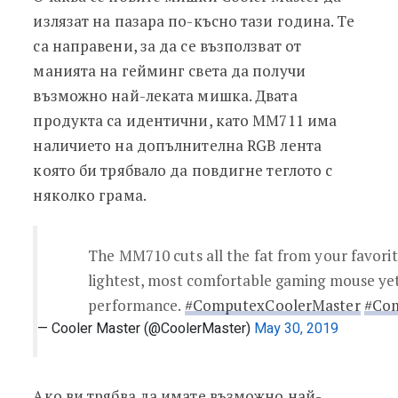
излязат на пазара по-късно тази година. Te
са направени, за да се възползват от
манията на гейминг света да получи
възможно най-леката мишка. Двата
продукта са идентични, като MM711 има
наличието на допълнителна RGB лента
която би трябвало да повдигне теглото с
няколко грама.
The MM710 cuts all the fat from your favori
lightest, most comfortable gaming mouse ye
performance.
#ComputexCoolerMaster
#Co
— Cooler Master (@CoolerMaster)
May 30, 2019
Ако ви трябва да имате възможно най-