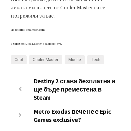
леката мишка, то от Cooler Master са се
погрижили за вас.
Източник: pcgamesn.com
Благодарим на Kikoncho за новината.
Cool
Cooler Master
Mouse
Tech
Destiny 2 става безплатна и
ще бъде преместена в
Steam
Metro Exodus вече не е Epic
Games exclusive?