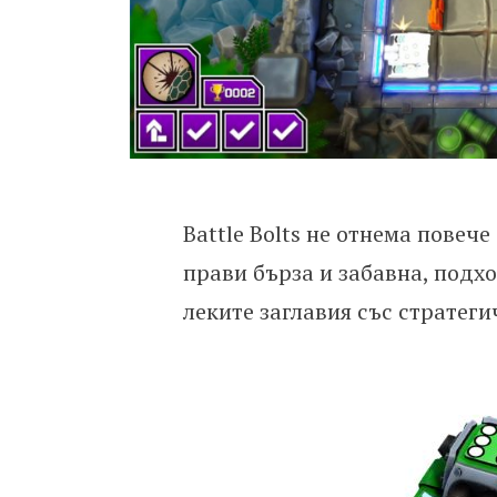
Battle Bolts не отнема повече
прави бърза и забавна, подх
леките заглавия със стратеги