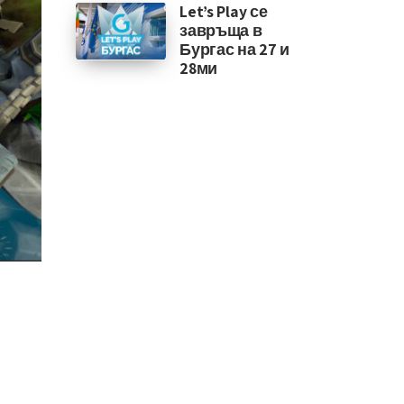
Let’s Play се
завръща в
Бургас на 27 и
28ми