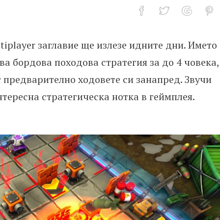
iplayer заглавие ще излезе идните дни. Името
 игра
ява бордова походова стратегия за до 4 човека,
 предварително ходовете си занапред. Звучи
нтересна стратегическа нотка в геймплея.