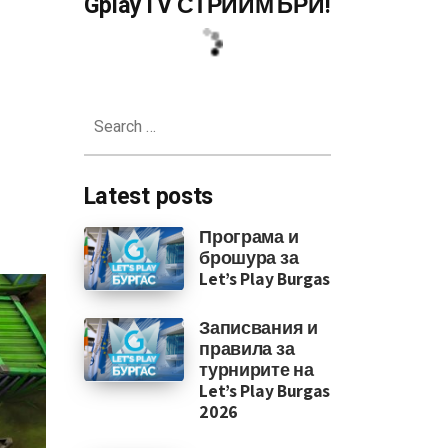
GplayTV СТРИЙМЪРИ!
Search
for:
Latest posts
Програма и
брошура за
Let’s Play Burgas
Записвания и
правила за
турнирите на
Let’s Play Burgas
2026