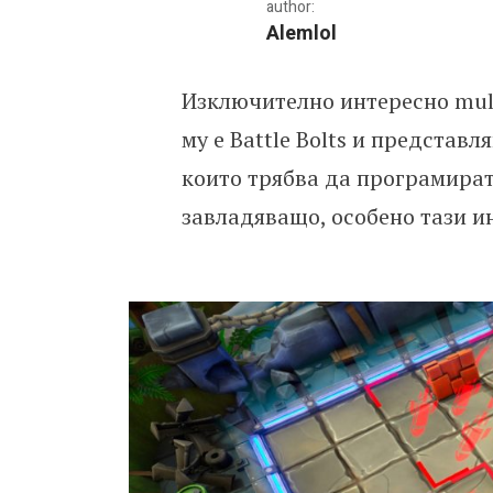
author:
Alemlol
Изключително интересно mult
CroTeam Incubator с нова
му е Battle Bolts и представл
които трябва да програмират
завладяващо, особено тази и