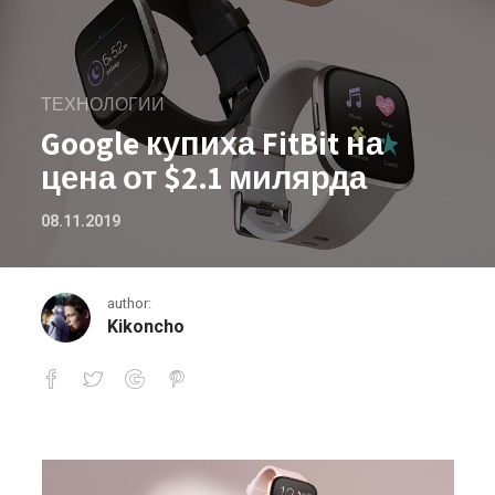
ТЕХНОЛОГИИ
Google купиха FitBit на
цена от $2.1 милярда
08.11.2019
author:
Kikoncho
Google купиха FitBit на цена от $2.1