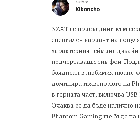
author:
Kikoncho
NZXT се присъедини към сер
NZXT се присъединяват к
специален вариант на популя
характерния гейминг дизайн 
подчертаващи сив фон. Подп
боядисан в любимия нюанс че
доминира изявено лого на P
в горната част, включва USB 3
Oчаква се да бъде налично н
Phantom Gaming ще бъде на ц