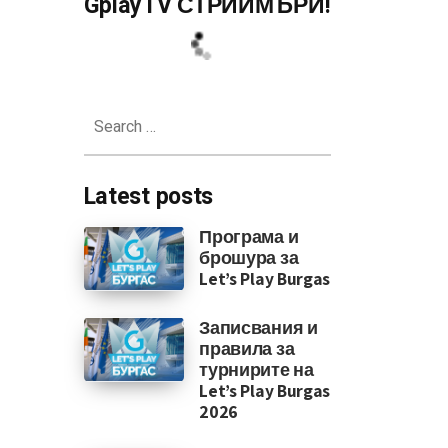
GplayTV СТРИЙМЪРИ!
ва H510i кутия
Search
for:
Latest posts
Програма и
брошура за
Let’s Play Burgas
Записвания и
правила за
турнирите на
Let’s Play Burgas
2026