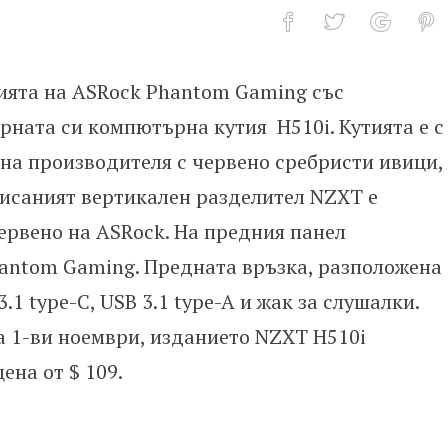
ията на ASRock Phantom Gaming със
ъм Phantom Gaming Alliance с но
рната си компютърна кутия H510i. Кутията е с
на производителя с червено сребристи ивици,
исаният вертикален разделител NZXT е
рвено на ASRock. На предния панел
hantom Gaming. Предната връзка, разположена
.1 type-C, USB 3.1 type-A и жак за слушалки.
а 1-ви ноември, изданието NZXT H510i
ена от $ 109.