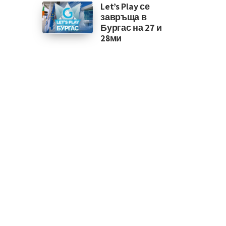
Let’s Play се
завръща в
Бургас на 27 и
28ми