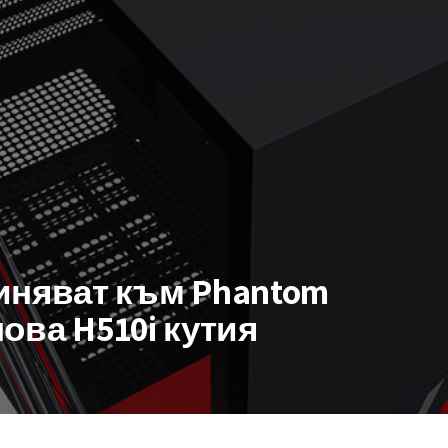
иняват към Phantom
 нова H510i кутия