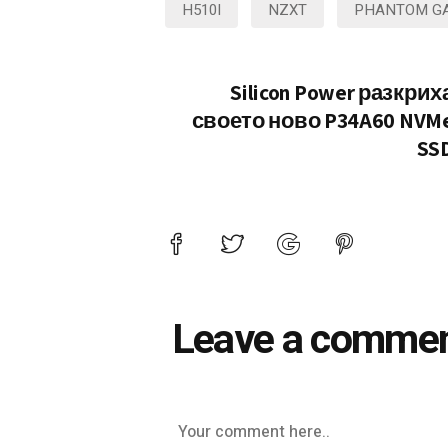
H510I
NZXT
PHANTOM G
Silicon Power разкрих
своето ново P34A60 NVM
SS
Leave a comme