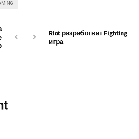
AMING
а
Riot разработват Fighting
e
игра
D
nt