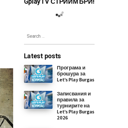
GplayTV СТРИЙМЪРИ!
Search
for:
Latest posts
Програма и
брошура за
Let’s Play Burgas
Записвания и
правила за
турнирите на
Let’s Play Burgas
2026