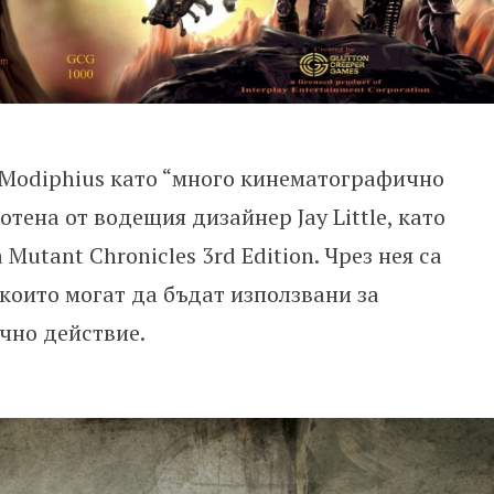
 Modiphius като “много кинематографично
тена от водещия дизайнер Jay Little, като
Mutant Chronicles 3rd Edition. Чрез нея са
които могат да бъдат използвани за
чно действие.