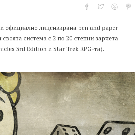
ви официално лицензирана pen and paper
 & paper ролева игра по Fallout
и своята система с 2 по 20 стенни зарчета
cles 3rd Edition и Star Trek RPG-та).