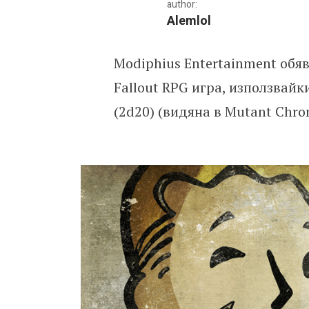
author:
Alemlol
Modiphius Entertainment обя
Обявена е официална pen
Fallout RPG игра, използвайк
(2d20) (видяна в Mutant Chroni