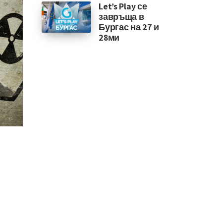
Let’s Play се
завръща в
Бургас на 27 и
28ми