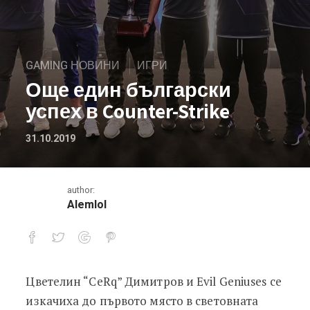
GAMING НОВИНИ
ИГРИ
Още един български
успех в Counter-Strike
31.10.2019
author:
Alemlol
Цветелин “CeRq” Димитров и Evil Geniuses се
Още един български успех в Counter
изкачиха до първото място в световната