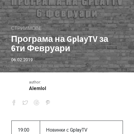
СТРИИМОВЕ
Програма на GplayTV за
6ти Февруари
06.02.2019
author:
Alemlol
Програма на GplayTV за 6ти Февруа
19:00
Новинки с GplayTV