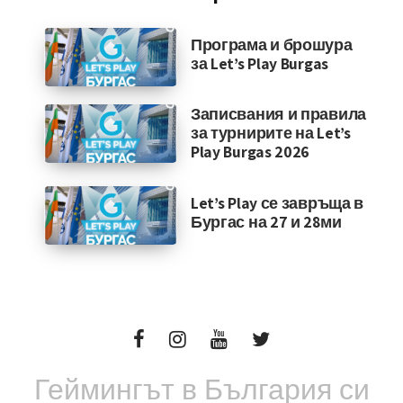
Програма и брошура
за Let’s Play Burgas
Записвания и правила
за турнирите на Let’s
Play Burgas 2026
Let’s Play се завръща в
Бургас на 27 и 28ми
Геймингът в България си