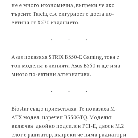
не е много икономична, въпреки че ако
търсите Taichi, със сигурност е доста по-
евтина от X570 изданието.
Asus показаха STRIX B550-E Gaming, това е
топ моделът в линията Asus B550 и ще има
много по-евтини алтернативи.
Biostar също присъстваха. Те показаха M-
ATX модел, наречен B550GTQ. Моделът
включва двойно подсилен PCI-E, двоен M.2
слот с радиатор, въпреки че няма радиатори