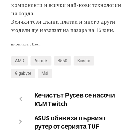
компоненти и всички най-нови технологии
на борда.
Всички тези дънни платки и много други
модели ще навлязат на пазара на 16 юни.
източник:guru3d.com
AMD
Asrock
B550
Biostar
Gigabyte
Msi
Кечистът Русев се насочи
към Twitch
ASUS обявиха първият
рутер от серията TUF