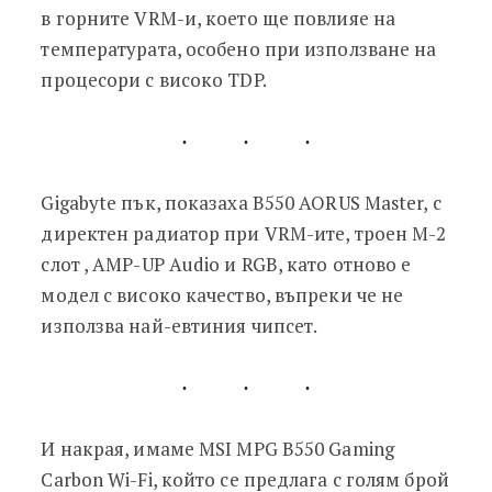
в горните VRM-и, което ще повлияе на
температурата, особено при използване на
процесори с високо TDP.
Gigabyte пък, показаха B550 AORUS Master, с
директен радиатор при VRM-ите, троен M-2
слот , AMP-UP Audio и RGB, като отново е
модел с високо качество, въпреки че не
използва най-евтиния чипсет.
И накрая, имаме MSI MPG B550 Gaming
Carbon Wi-Fi, който се предлага с голям брой