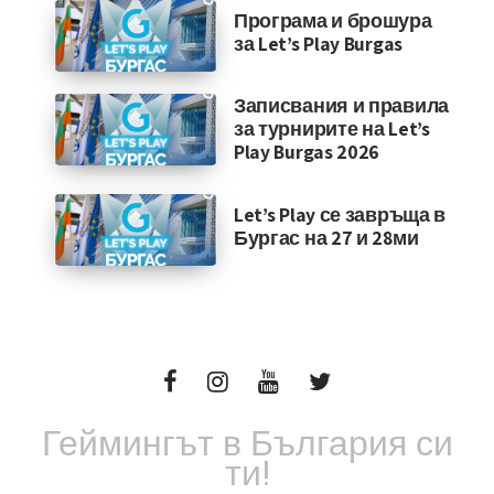
Програма и брошура
за Let’s Play Burgas
Записвания и правила
за турнирите на Let’s
Play Burgas 2026
Let’s Play се завръща в
Бургас на 27 и 28ми
Геймингът в България си
ти!