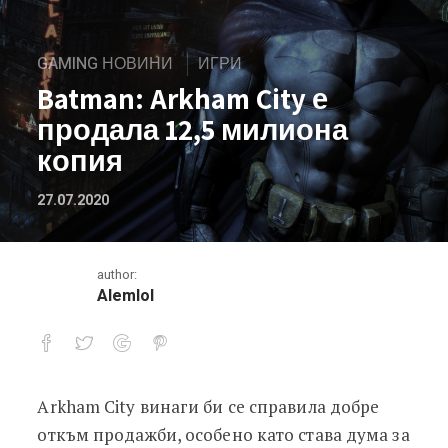
GAMING НОВИНИ
ИГРИ
Batman: Arkham City е
продала 12,5 милиона
копия
27.07.2020
author:
Alemlol
Arkham City винаги би се справила добре
Batman: Arkham City е продала 12,5
откъм продажби, особено като става дума за