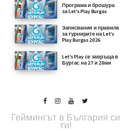
Програма и брошура
за Let’s Play Burgas
Записвания и правила
за турнирите на Let’s
Play Burgas 2026
Let’s Play се завръща в
Бургас на 27 и 28ми
Геймингът в България си
ти!