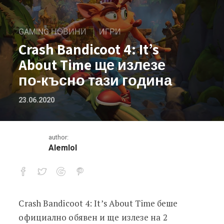
GAMING НОВИНИ
ИГРИ
Crash Bandicoot 4: It’s
About Time ще излезе
по-късно тази година
23.06.2020
author:
Alemlol
Crash Bandicoot 4: It’s About Time беше
Crash Bandicoot 4: It’s About Time щ
официално обявен и ще излезе на 2