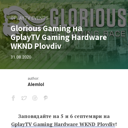
GPLAYTV EVENTS
Glorious Gaming на
GplayTV Gaming Hardware
WKND Plovdiv
31.08.2020
author:
Alemlol
Заповядайте на 5 и 6 септември на
Glorious Gaming на GplayTV Gaming H
GplayTV Gaming Hardware WKND Plovdiv
!