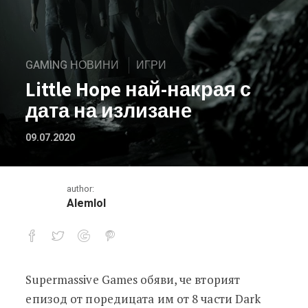
GAMING НОВИНИ
ИГРИ
Little Hope най-накрая с
дата на излизане
09.07.2020
author:
Alemlol
Supermassive Games обяви, че вторият
Little Hope най-накрая с дата на из
епизод от поредицата им от 8 части Dark