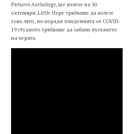
Pictures Anthology, ще излезе на 30
октомври. Little Hope трябваше да излезе
това лято, но поради пандемията от COVID-
19 студиото трябваше да забави пускането
на играта.