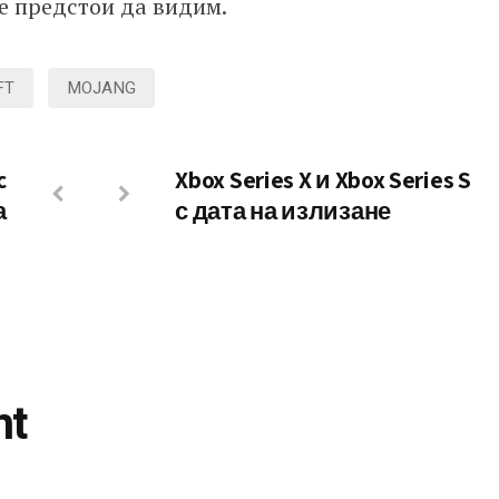
ще предстои да видим.
FT
MOJANG
c
Xbox Series X и Xbox Series S
а
с дата на излизане
nt