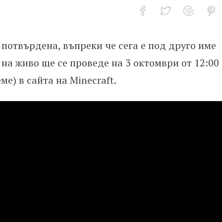
е потвърдена, въпреки че сега е под друго име
оведе през октомври
о на живо ще се проведе на 3 октомври от 12:00
е) в сайта на Minecraft.