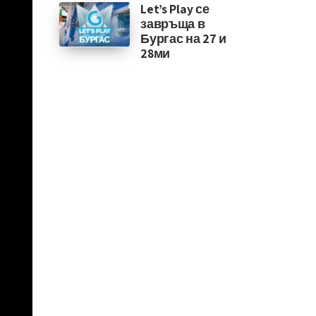
Let’s Play се
завръща в
Бургас на 27 и
28ми