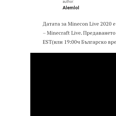
author:
Alemlol
Датата за Minecon Live 2020 
Minecraft Live ще се пр
– Minecraft Live. Предаванет
EST(или 19:00ч Българско врем