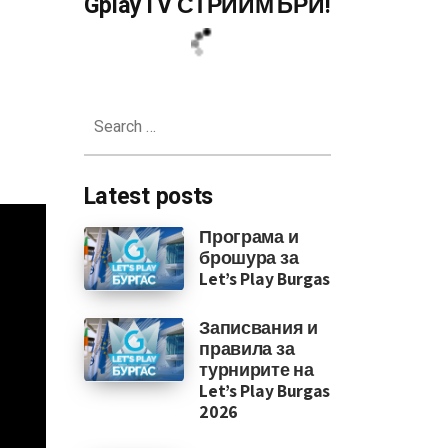
GplayTV СТРИЙМЪРИ!
Search
for:
Latest posts
Програма и
брошура за
Let’s Play Burgas
Записвания и
правила за
турнирите на
Let’s Play Burgas
2026