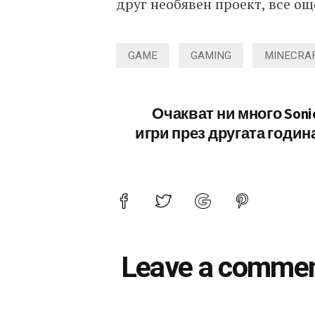
друг необявен проект, все о
GAME
GAMING
MINECRA
Очакват ни много Soni
игри през другата годин
Leave a comme