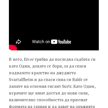
В него, Eivor трябва да последва съдбата си
като Один, докато се бори, за да спаси
падналото кралство на джуджета
Svartalfheim и да спаси сина си Baldr от
лапите на огнения гигант Surtr. Като Один,
играчите ще имат достъп до нови сили,
включително способността да приемат
формата на гарван и да дават на оръжията