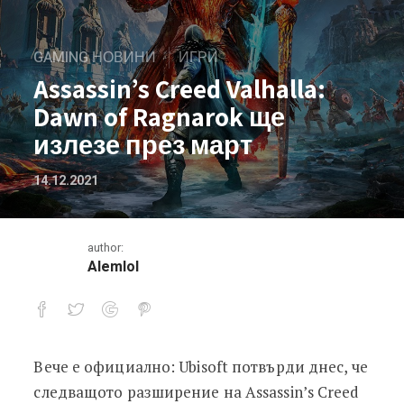
GAMING НОВИНИ
ИГРИ
Assassin’s Creed Valhalla:
Dawn of Ragnarok ще
излезе през март
14.12.2021
author:
Alemlol
Вече е официално: Ubisoft потвърди днес, че
Assassin’s Creed Valhalla: Dawn of Ra
следващото разширение на Assassin’s Creed