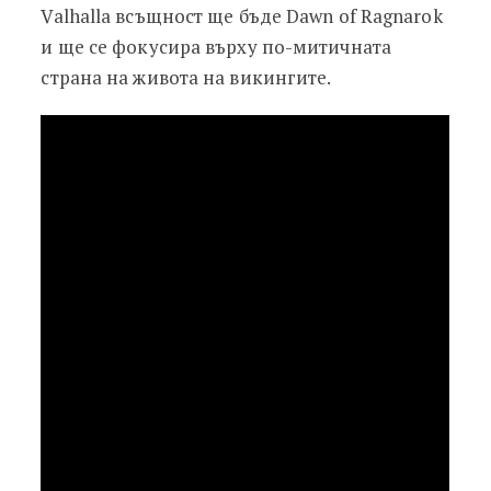
Valhalla всъщност ще бъде Dawn of Ragnarok
и ще се фокусира върху по-митичната
страна на живота на викингите.