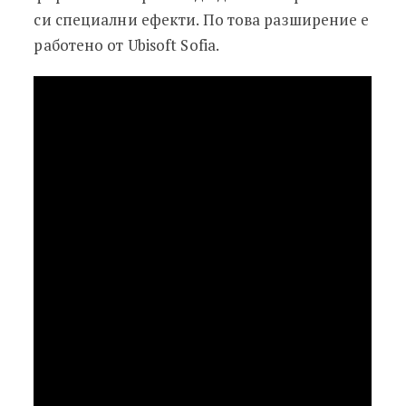
си специални ефекти. По това разширение е
работено от Ubisoft Sofia.