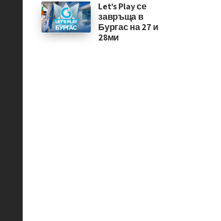
Let’s Play се
завръща в
Бургас на 27 и
28ми