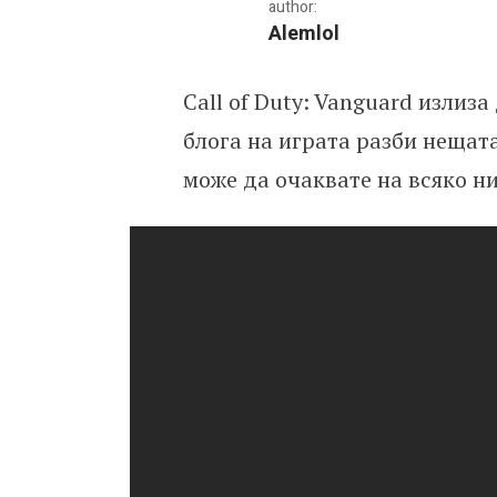
author:
Alemlol
Call of Duty: Vanguard излиза
Call of Duty: Vanguard 
блога на играта разби нещат
може да очаквате на всяко н