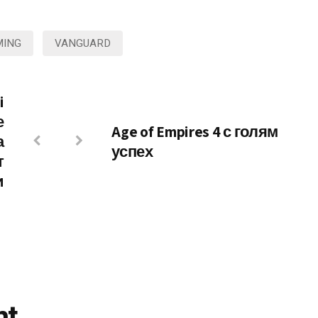
MING
VANGUARD
i
е
Age of Empires 4 с голям
а
успех
т
и
nt