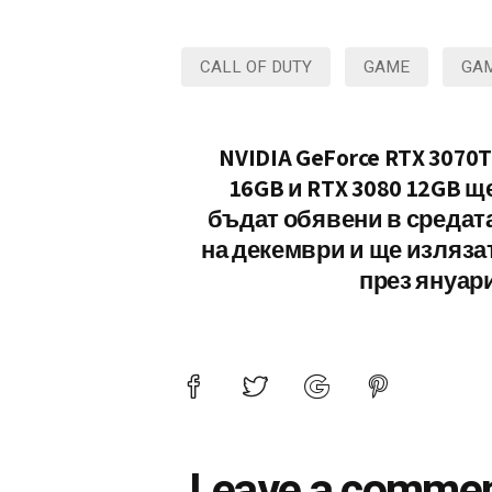
CALL OF DUTY
GAME
GA
NVIDIA GeForce RTX 3070T
16GB и RTX 3080 12GB щ
бъдат обявени в средат
на декември и ще изляза
през януар
Leave a comme