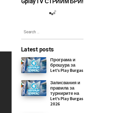
GplayTV СТРИЙМЪРИ!
Search
for:
Latest posts
Програма и
брошура за
Let’s Play Burgas
Записвания и
правила за
турнирите на
Let’s Play Burgas
2026