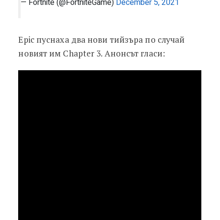
— Fortnite (@FortniteGame)
December 5, 2021
Epic пуснаха два нови тийзъра по случай
новият им Chapter 3. Анонсът гласи: