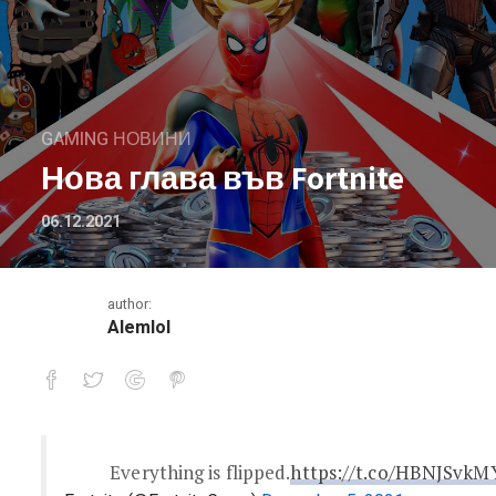
GAMING НОВИНИ
Нова глава във Fortnite
06.12.2021
author:
Alemlol
Нова глава във Fortnite
Everything is flipped.
https://t.co/HBNJSvkM