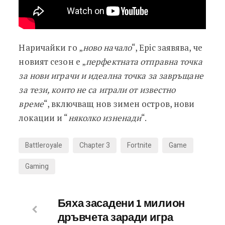
Наричайки го „
ново начало
“, Epic заявява, че
новият сезон е „
перфектната отправна точка
за нови играчи и идеална точка за завръщане
за тези, които не са играли от известно
време
“, включващ нов зимен остров, нови
локации и “
няколко изненади
“.
Battleroyale
Chapter 3
Fortnite
Game
Gaming
Бяха засадени 1 милион
дръвчета заради игра